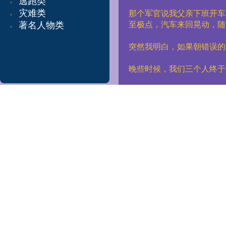
逃跑类
灾难类
那个军官说我父亲下班开车
著名人物类
至极点，汽车来回晃动，随
突然我明白，如果朝错误的
晚些时候，我们三个人终于
突然我想起了那个可怕的梦
爸爸问：“什么梦？”
我把那个梦告诉了他。
我
即使在我的梦中，父亲是去
而感激。
爸爸还活着，就
爸爸趴在桌子上说：“下次
我说：“好的，我保证。”