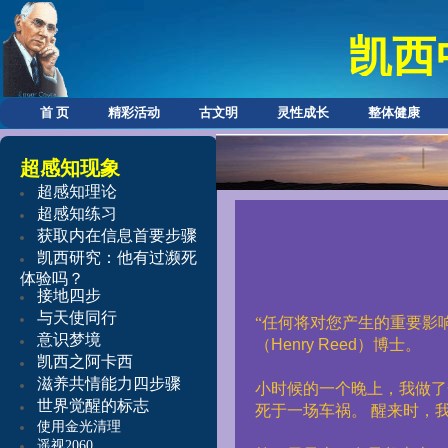
凯西
首 页
精彩活动
古文明
灵性成长
整体健康
超感知现象
超感知理论
超感知练习
获取内在信息首要步骤
凯西研究：他有过濒死
体验吗？
接地四步
与天使同行
“任何将对您产生的重要影
意识梦境
（
Henry Reed
）博士。
凯西之阿卡西
滋养共情能力
四步骤
小时候的一个晚上，我做了
世界觉醒的标志
死于一场车祸。
醒来时，
使用金光清理
遥视2060