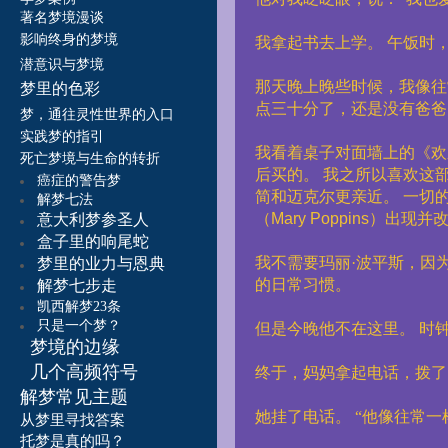
著名梦境漫谈
影响终身的梦境
我拿起书去上学。
午饭时
潜意识与梦境
那天晚上晚些时候，我像往
梦里的色彩
点三十分了，还是没有爸爸
梦，通往灵性世界的入口
实践梦的指引
我看着桌子对面墙上的《欢
死亡梦境与生命的转折
后买的。
我之所以喜欢这部
癌症的警告梦
简和迈克尔更亲近。
一切
解梦七法
（
Mary Poppins
）出现并
意大利梦参圣人
盒子里的响尾蛇
我不需要玛丽·波平斯，因
梦里的业力与恩典
的日常习惯。
解梦七步走
凯西解梦23条
只是一个梦？
但是今晚他不在这里。
时
梦境的边缘
几个高频符号
终于，妈妈拿起电话，拨了
解梦常见主题
她挂了电话。
“他像往常一
从梦里寻找答案
托梦是真的吗？