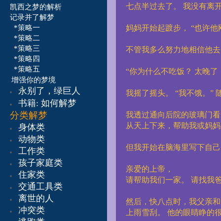
七点半过去了。
我没有离
凯西之梦的解析
记录并了解梦
*策略一
妈妈开始起踱步，
“也许
*策略二
*策略三
不管我多么努力地相信他去
*策略四
*策略五
“你为什么不吃饭？
太晚了
增强你的梦境
永别了，绿巨人
我摇了摇头。
“我不饿。”
书籍:
如何解梦
分类解梦
我透过通向后院的玻璃门看
从天上下来，帮助我或妈妈
身体类
动物类
但我开始在脑海里写下自己
工作类
孩子家庭类
亲爱的上帝，
住家类
请帮助我们一家。
请找我
交通工具类
离世的人
然后，快八点时，我父亲和
冲突类
上雨雪刮。
他的眼睛睁的