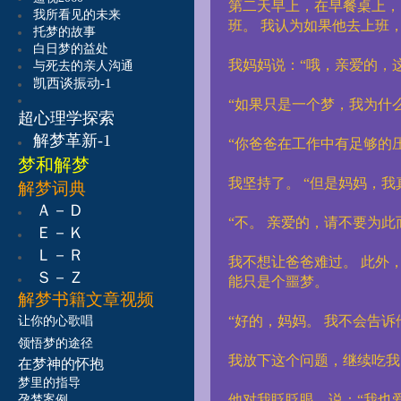
第二天早上，在早餐桌上，
我所看见的未来
班。
我认为如果他去上班
托梦的故事
白日梦的益处
我妈妈说：“哦，亲爱的，
与死去的亲人沟通
凯西谈振动-1
“如果只是一个梦，我为什
超心理学探索
解梦革新-1
“你爸爸在工作中有足够的
梦和解梦
我坚持了。
“但是妈妈，我
解梦词典
Ａ－Ｄ
“不。
亲爱的，请不要为此
Ｅ－Ｋ
Ｌ－Ｒ
我不想让爸爸难过。
此外
Ｓ－Ｚ
能只是个噩梦。
解梦书籍
文章视频
“好的，妈妈。
我不会告诉
让
你的心歌唱
领悟梦的途径
我放下这个问题，继续吃我
在梦神的怀抱
梦里的指导
他对我眨眨眼，说：“我也
孕梦案例