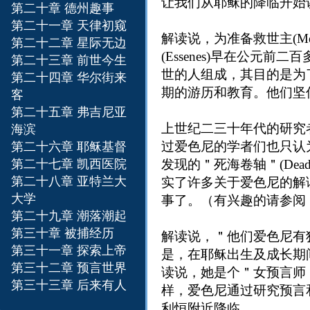
让我们从耶稣的降临开始
第二十章 德州趣事
第二十一章 天律初窥
解读说，为准备救世主(M
第二十二章 星际无边
(Essenes)早在公
第二十三章 前世今生
世的人组成，其目的是为
第二十四章 华尔街来
期的游历和教育。他们坚
客
第二十五章 弗吉尼亚
上世纪二三十年代的研究者
海滨
过爱色尼的学者们也只认为
第二十六章 耶稣基督
第二十七章 凯西医院
发现的＂死海卷轴＂(Dead
第二十八章 亚特兰大
实了许多关于爱色尼的解
大学
事了。（有兴趣的请参阅
第二十九章 潮落潮起
第三十章 被捕经历
解读说，＂他们爱色尼有犹太
第三十一章 探索上帝
是，在耶稣出生及成长期间
第三十二章 预言世界
读说，她是个＂女预言师，
第三十三章 后来有人
样，爱色尼通过研究预言和星
利恒附近降临。