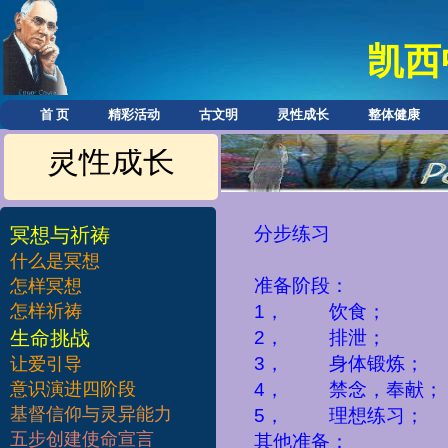
凯西
首 页
精彩活动
古文明
灵性成长
整体健康
灵性成长
分步练习
冥想与祈祷
什么是冥想
准备阶段：
怎样冥想
怎样祈祷
1
，
饮食；
​生命挑战
2
，
排泄；
3
，
身体锻炼；
让爱引导
意识演进四阶段
4
，
禁念，奉献；
基督信仰与灵异能力
5
，
理想练习；
五步创建使命宣言
其他准备：