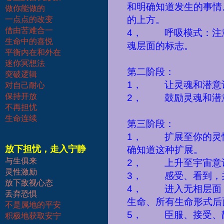
和明确知道发生的事情
做你能做的
的上方。
一点点的改变
借由苦难合一
4
，
呼吸模式：注
生命中的喜悦
魂层面的标志。
平衡内在和外在
迷你冥想法
第二阶段：
突破逻辑
1
，
让灵魂和潜意
对自己耐心
保持开放
2
，
鼓励灵魂和潜
不再担忧
生命连续
第三阶段：
1
，
扩展至你的灵
放下担忧，走入宁静
确知道这种扩展。
与生俱来
2
，
上升至宇宙意
灵性激励
3
，
感受、看到，
放下敌视心态
4
，
进入无相层面
丢弃恐惧
生命、所有生命形式后
不是属地的平安
5
，
臣服、接受、
积极地获取安宁