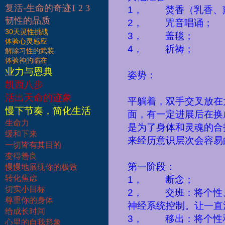
复活-生命的奇迹1 2 3
1
，
焚香（乳香、
韧性的品质
2
，
咒音唱诵；
30天灵性挑战
3
，
盖毯；
体验心灵感应
4
，
祈祷；
解除习性的武装
体验神的临在
业力与恩典
姿势：
凯西八步
活出天命的迹象
平躺着，双手交叉放在
慢下节奏，简化生活
面，有一定进展后在换
生命力
是为了身体和灵魂的合
缓和下来
来经历意识层次会容易
一切皆有其目的
变得善良
第一阶段：
慢慢地展现你的极致
转化焦虑
1
，
断念；
切实小目标
2
，
交班：将个性
尊重你的身体
神经系统控制。让一直
给成长时间
3
，
移出：将个性
心里的自我形象