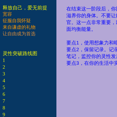
释放自己，爱无前提
在结束这一阶段后，你
宽容
滋养你的身体。不要让
征服自我怀疑
官。这一点非常重要，
来自谦虚的礼物
面均衡能量。
让自由成为首选
要点
1
，使用想象力和
要点
2
，保留记录。记
灵性突破路线图
笔记，监控你的灵性发
1
要点
3
，在你的生活中
2
3
4
5
6
7
8
9