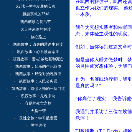
在凯西的解读中，凯西还说
X计划--灵性发展的实验
孤立作为我们的现实。
他
超越宗教的耶稣
一本质。
凯西解读之复活节
我作为冥想实践者和催眠回
大天使来临的解读
态，来体验主观性的现实。
修心路上
凯西故事：
遗失的爱迪生解读
例如，当你读到这篇文章时
凯西故事：心系波塞蒂亚
凯西故事：爱-超越坟墓和死亡
但是当你入睡并做梦时，梦
的灵性或冥想体验，为我们
凯西故事：音乐的生化特质
凯西故事：野兔对治乳腺癌
作为一名催眠治疗师，我引
凯西故事：人民公务员
是真的吗？”
凯西故事：瑜伽大师的一位门徒
凯西故事：鬼魂来访
“你高估了现实，”我告诉他
容
易的死亡之旅
天堂一瞥
我遇到并采访了三位在埃德
悬浮！
灵性之旅：学习散发爱
灵性进化
TJ
戴维斯（
T.J. Davis
）和哈