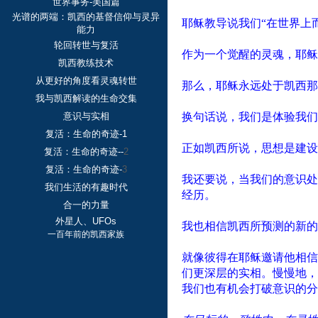
世界事务-美国篇
光谱的两端：凯西的基督信仰与灵异
耶稣教导说我们“在世界上
能力
轮回转世与复活
作为一个觉醒的灵魂，耶稣
凯西教练技术
从更好的角度看灵魂转世
那么，耶稣永远处于凯西那
我与凯西解读的生命交集
意识与实相
换句话说，我们是体验我们
复活：生命的奇迹-1
正如凯西所说，思想是建设
复活：生命的奇迹--
2
复活：生命的奇迹-
3
我还要说，当我们的意识处
我们生活的有趣时代
经历。
合一的力量
外星人、UFOs
我也相信凯西所预测的新的
一百年前的凯西家族
就像彼得在耶稣邀请他相信
们更深层的实相。慢慢地，
我们也有机会打破意识的分