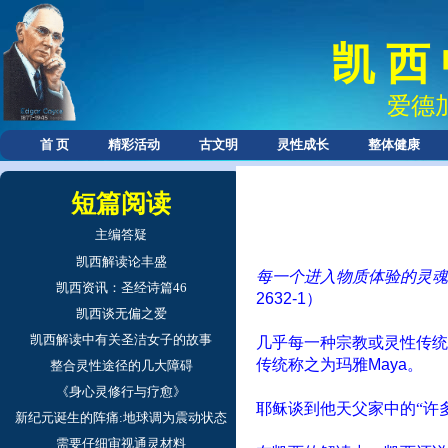
凯 西
爱德
首 页
精彩活动
古文明
灵性成长
整体健康
短篇阅读
主编答疑
凯西解读论丰盛
每一个进入物质体验的灵魂
凯西资讯：圣经诗篇46
2632-1
）
凯西谈无偏之爱
凯西解读中有关圣洁女子的故事
几乎每一种宗教或灵性传统
传统称之为玛雅
Maya
。
整合灵性途径的几大障碍
《身心灵修行与疗愈》
耶稣谈到他天父家中的“许
新纪元诞生的阵痛:地球调为震动状态
需要仔细审视通灵材料