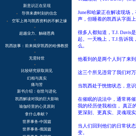
新意识正在呈现
June
和哈蒙正在解读现场，
导弹来袭时刻的信念
声，但睡着的凯西从字面上
空军上将与凯西资料的不解之缘
很多人都知道，
T.J. Davis
是
超越业力、触碰恩典
起。一天晚上，
T.J.
告诉我
么。
凯西故事：
前来揭穿凯西的哈佛教授
无需转世
他看到的是两个人到了来到
比较研究获取洞见
这三个所见违背了我们对万
幻相与真实
痛与苦
当凯西处于恍惚状态，意识
新书介绍：创世与进化
凯西解读对我的巨大影响
在催眠的说法中，通常将催
我的经历使我相信，
真正
瑜伽经里的心灵原则
更深刻、更真实、灵魂现实
拿什么奉献？
世界事务-中国篇
当人们回到他们的日常状态
世界事务-俄国篇
变。