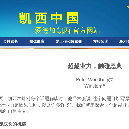
凯 西 中 国
爱德加
凯西 官方网站
·
灵性成长
整体健康
梦工作和超感知
在线阅读
星相
超越业力，触碰恩典
Peter Woodbury
文
Winston
译
要：凯西在针对每个话题解读时，他经常会说“这个问题可以写厚
说“业力是因果法则，以及许多许多”。我们就来探索这个超越业
魂的自愿主义。
魂成长的机遇