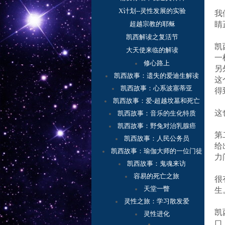
X计划--灵性发展的实验
我
超越宗教的耶稣
睛
凯西解读之复活节
凯
大天使来临的解读
一
修心路上
另
凯西故事：
遗失的爱迪生解读
这
凯西故事：心系波塞蒂亚
得
凯西故事：爱-超越坟墓和死亡
这
凯西故事：音乐的生化特质
凯西故事：野兔对治乳腺癌
第
凯西故事：人民公务员
给
凯西故事：瑜伽大师的一位门徒
力
凯西故事：鬼魂来访
容
易的死亡之旅
很
天堂一瞥
生
灵性之旅：学习散发爱
凯
灵性进化
口