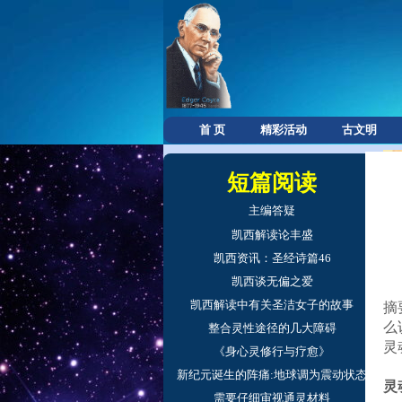
首 页
精彩活动
古文明
短篇阅读
主编答疑
凯西解读论丰盛
凯西资讯：圣经诗篇46
凯西谈无偏之爱
凯西解读中有关圣洁女子的故事
摘
么
整合灵性途径的几大障碍
灵
《身心灵修行与疗愈》
新纪元诞生的阵痛:地球调为震动状态
灵
需要仔细审视通灵材料