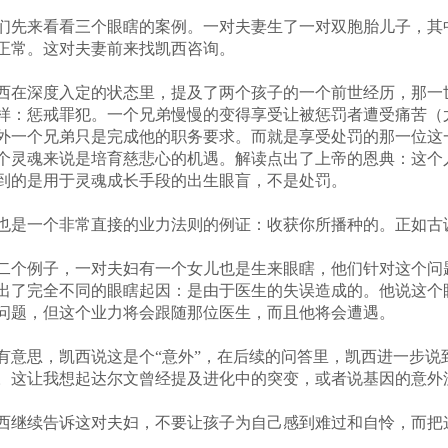
们先来看看三个眼瞎的案例。一对夫妻生了一对双胞胎儿子，其
正常。这对夫妻前来找凯西咨询。
西在深度入定的状态里，提及了两个孩子的一个前世经历，那一
样：惩戒罪犯。一个兄弟慢慢的变得享受让被惩罚者遭受痛苦（
外一个兄弟只是完成他的职务要求。而就是享受处罚的那一位这
个灵魂来说是培育慈悲心的机遇。解读点出了上帝的恩典：这个
到的是用于灵魂成长手段的出生眼盲，不是处罚。
也是一个非常直接的业力法则的例证：收获你所播种的。正如古
二个例子，一对夫妇有一个女儿也是生来眼瞎，他们针对这个问
出了完全不同的眼瞎起因：是由于医生的失误造成的。他说这个
问题，但这个业力将会跟随那位医生，而且他将会遭遇。
有意思，凯西说这是个“意外”，在后续的问答里，凯西进一步说
。这让我想起达尔文曾经提及进化中的突变，或者说基因的意外
西继续告诉这对夫妇，不要让孩子为自己感到难过和自怜，而把
。