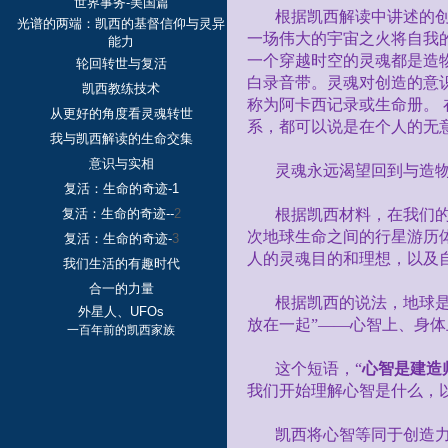
世界事务-美国篇
根据凯西解读中讲述的
光谱的两端：凯西的基督信仰与灵异
一场伟大的宇宙之火将自我
能力
一个穿越时空的灵魂都是造
轮回转世与复活
白录音带。灵魂对创造的意
凯西教练技术
称为阿卡西记录或生命册。
从更好的角度看灵魂转世
系，都可以说是在个人的无意
我与凯西解读的生命交集
意识与实相
灵魂永远渴望回到与造
复活：生命的奇迹-1
复活：生命的奇迹--
2
根据凯西材料，在我们
次地球生命之间的行星游历
复活：生命的奇迹-
3
人的灵魂目的和理想，以及
我们生活的有趣时代
合一的力量
根据凯西的说法，地球
外星人、UFOs
放在一起”——心智上、身
一百年前的凯西家族
这个短语，“
心智是建造
我们开始理解心智是什么，
凯西将心智等同于创造