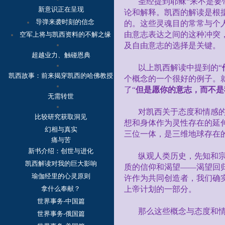
圣经提到耶稣“来不是要
新意识正在呈现
论和解释。凯西的解读是根
导弹来袭时刻的信念
的。这些灵魂目的常常与个
由意志表达之间的这种冲突
空军上将与凯西资料的不解之缘
及自由意志的选择是关键。
超越业力、触碰恩典
以上凯西解读中提到的“
凯西故事：
前来揭穿凯西的哈佛教授
个概念的一个很好的例子。
了“
但是愿你的意志，而不是
无需转世
对凯西关于态度和情感
比较研究获取洞见
想和身体作为灵性存在的延
幻相与真实
三位一体，是三维地球存在
痛与苦
新书介绍：创世与进化
纵观人类历史，先知和
凯西解读对我的巨大影响
质的信仰和渴望——渴望回
瑜伽经里的心灵原则
许作为共同创造者，我们确
拿什么奉献？
上帝计划的一部分。
世界事务-中国篇
那么这些概念与态度和
世界事务-俄国篇