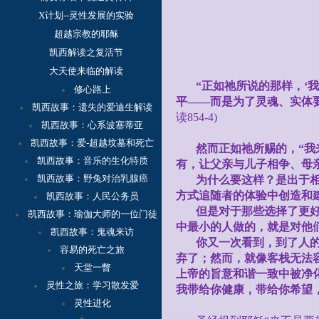
X计划--灵性发展的实验
超越宗教的耶稣
凯西解读之复活节
大天使来临的解读
“正如祂所说的那样，‘
修心路上
平——而是为了灵魂、实体
凯西故事：
遗失的爱迪生解读
读
854-4)
凯西故事：心系波塞蒂亚
凯西故事：爱-超越坟墓和死亡
然而正如祂所赐的，“
凯西故事：音乐的生化特质
有，让父亲与儿子相争、母
凯西故事：野兔对治乳腺癌
为什么要这样？是出于
方式追随者的体验中创造和
凯西故事：人民公务员
但是对于那些选择了更
凯西故事：瑜伽大师的一位门徒
中最小的人做的，就是对他
凯西故事：鬼魂来访
你又一次看到，到了人
容
易的死亡之旅
弃了；然而，就像客栈无法
天堂一瞥
上帝的旨意和谐一致中被净化
灵性之旅：学习散发爱
我带给你健康，带给你希望
灵性进化