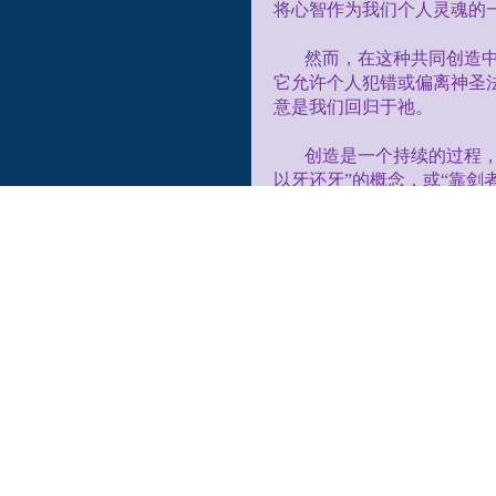
将心智作为我们个人灵魂的
然而，在这种共同创造中
它允许个人犯错或偏离神圣
意是我们回归于祂。
创造是一个持续的过程
以牙还牙”的概念，或“靠剑
为了进行比较，我们可
子”。因此，当我们查看我
质布料的区域——编织良好
撕裂、缺线，以及不稳定甚
简而言之，心智在物质
绪（有积极有消极）。因此
我们从过去的经历中记住的，
此，让邻人有理由害怕或不
己”。