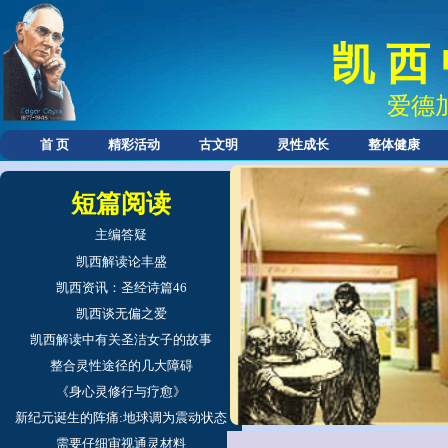
凯 西
爱德
首 页
精彩活动
古文明
灵性成长
整体健康
短篇阅读
主编答疑
凯西解读论丰盛
凯西资讯：圣经诗篇46
凯西谈无偏之爱
凯西解读中有关圣洁女子的故事
整合灵性途径的几大障碍
《身心灵修行与疗愈》
新纪元诞生的阵痛:地球调为震动状态
需要仔细审视通灵材料