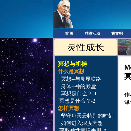
首 页
精彩活动
古文明
灵性成长
冥想与祈祷
Me
什么是冥想
冥
冥想--与灵界联络
身体--神的殿堂
冥想是什么？-1
作
冥想
是什么？-2
译
怎样冥想
坚守每天最特别的时刻
如何进入深度冥想
获取神性意识手册-A