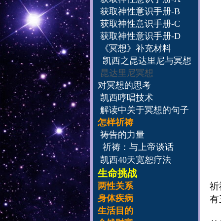
获取神性意识手册-B
获取神性意识手册-C
获取神性意识手册-D
《冥想》补充材料
凯西之昆达里尼与冥想
昆达里尼冥想
对冥想的思考
凯西哼唱技术
解读中关于冥想的句子
怎样祈祷
祷告的力量
祈祷：与上帝谈话
凯西40天宽恕疗法
生命挑战
两性关系
祈
身体疾病
有
生活目的