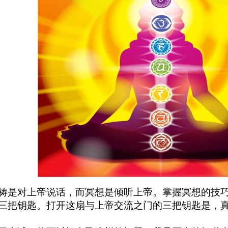
祷是对上帝说话，而冥想是倾听上帝。掌握冥想的技
三把钥匙。打开这扇与上帝交流之门的三把钥匙是，