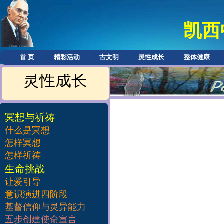
凯西
首 页
精彩活动
古文明
灵性成长
整体健康
灵性成长
冥想与祈祷
什么是冥想
怎样冥想
怎样祈祷
​生命挑战
让爱引导
意识演进四阶段
基督信仰与灵异能力
五步创建使命宣言