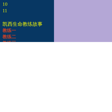
10
11
凯西生命教练故事
教练一
教练二
教练三
教练四
教练五
教练六
教练七
教练八
教练九
教练十
凯西总部
Edgar Cayce's A.R.E.