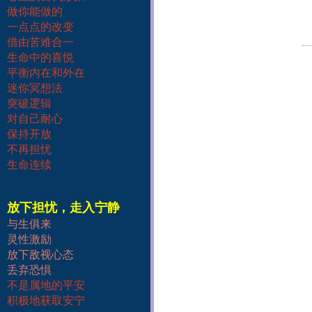
做你能做的
一点点的改变
借由苦难合一
生命中的喜悦
平衡内在和外在
迷你冥想法
突破逻辑
对自己耐心
保持开放
不再担忧
生命连续
放下担忧，走入宁静
与生俱来
灵性激励
放下敌视心态
丢弃恐惧
不是属地的平安
积极地获取安宁