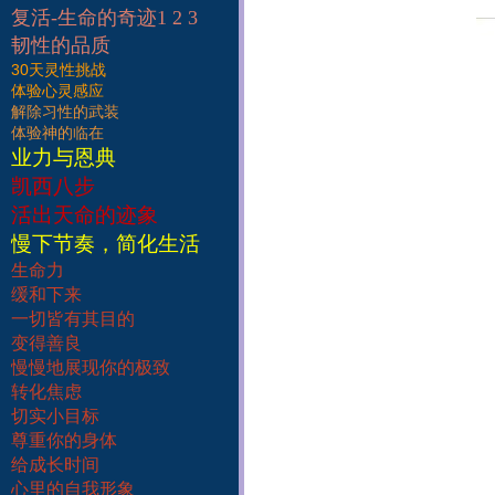
复活-生命的奇迹1 2 3
韧性的品质
30天灵性挑战
体验心灵感应
解除习性的武装
体验神的临在
业力与恩典
凯西八步
活出天命的迹象
慢下节奏，简化生活
生命力
缓和下来
一切皆有其目的
变得善良
慢慢地展现你的极致
转化焦虑
切实小目标
尊重你的身体
给成长时间
心里的自我形象