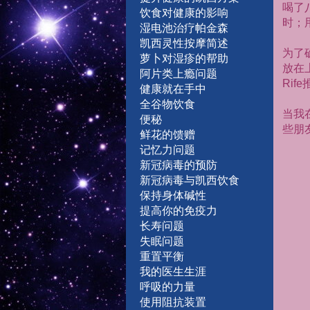
喝了
饮食对健康的影响
时；
湿
电
池
治
疗
帕
金
森
凯西灵性按摩简述
为了
萝卜对湿疹的帮助
放在
阿片类上瘾问题
Rife
健康就在手中
全谷物饮食
当我
便秘
些朋
鲜
花
的馈赠
记
忆
力
问
题
新
冠
病
毒
的
预
防
新冠病毒与凯西饮食
保持身体碱性
提
高
你
的
免
疫
力
长
寿
问
题
失
眠
问
题
重
置
平
衡
我
的
医
生
生
涯
呼
吸
的
力
量
使
用
阻
抗
装
置