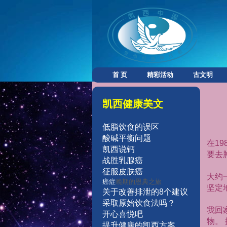
首 页
精彩活动
古文明
凯西健康美文
低脂饮食的误区
酸碱平衡问题
在
19
凯西说钙
要去
战胜乳腺癌
征服皮肤癌
大约
癌症
晚期的恩典之旅
坚定
关于改善排泄的8个建议
采取原始
饮食法吗？
我回
开
心
喜
悦
吧
物。
提
升
健
康的凯西方案