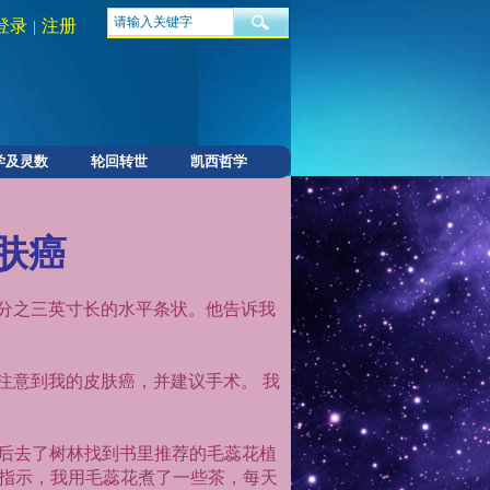
登录
注册
|
学及灵数
轮回转世
凯西哲学
肤癌
分之三英寸长的水平条状。他告诉我
注意到我的皮肤癌，并建议手术。
我
然后去了树林找到书里推荐的毛蕊花植
指示，我用毛蕊花煮了一些茶，每天