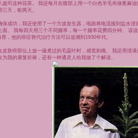
八盎司这种花茶。
我还每月在腹部上用一个白色羊毛布做蓖麻油
用三天，歇两天。
确保成功，我还使用了一个方波发生器，电路将电流接到盐水浸
上面。
我每四天用三个不同频率，每一个频率花费四分钟。
该设
推荐，他的癌症替代治疗方法可以追溯到
1930
年代。
在皮肤癌部位上放一撮煮过的毛蕊叶时，感觉刺痛。
我还用浸满
友为我的康复祈祷，还有一种通灵人给我做了个解读。