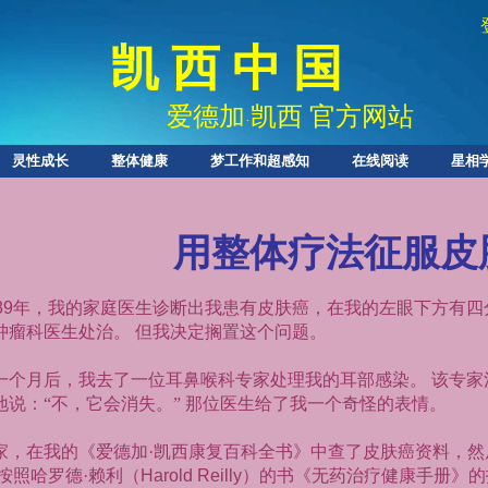
凯 西 中 国
爱德加
凯西 官方网站
·
灵性成长
整体健康
梦工作和超感知
在线阅读
星相
用整体疗法征服皮
89
年，我的家庭医生诊断出我患有皮肤癌，在我的左眼下方有四
肿瘤科医生处治。
但我决定搁置这个问题。
一个月后，我去了一位耳鼻喉科专家处理我的耳部感染。
该专家
地说：“不，它会消失。”
那位医生给了我一个奇怪的表情。
家，在我的《爱德加·凯西康复百科全书》中查了皮肤癌资料，
按照哈罗德·赖利（
Harold Reilly
）的书《无药治疗健康手册》的