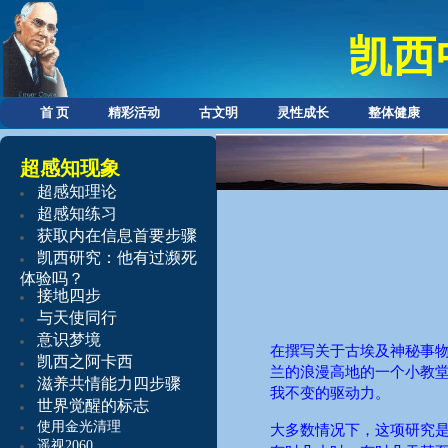
凯西
首 页
精彩活动
古文明
灵性成长
整体健康
超感知现象
超感知理论
超感知练习
获取内在信息首要步骤
凯西研究：他有过濒死
体验吗？
接地四步
与天使同行
意识梦境
在撰写关于古埃及神秘事
凯西之阿卡西
兰的浪漫高地的一个小教
滋养共情能力
四步骤
我不变的驱动力。
世界觉醒的标志
使用金光清理
大多数情况下，这项研究
遥视2060