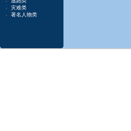
逃跑类
灾难类
著名人物类
凯西总部
Edgar Cayce's A.R.E.
Association for Research an
d Enlightenment
凯西英国
凯西加拿大
凯西巴西
凯西日本
凯西德国
更多世界各地分中心