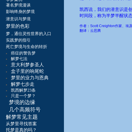
著名梦境漫谈
凯西说，我们的潜意识是
影响终身的梦境
时间段，称为半梦半醒状
潜意识与梦境
梦里的色彩
作者：
Scott Creighton
作家、埃
翻译：云思腾
梦，通往灵性世界的入口
实践梦的指引
死亡梦境与生命的转折
癌症的警告梦
解梦七法
意大利梦参圣人
盒子里的响尾蛇
梦里的业力与恩典
解梦七步走
凯西解梦23条
只是一个梦？
梦境的边缘
几个高频符号
解梦常见主题
从梦里寻找答案
托梦是真的吗？