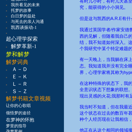
有时几小时，有时几天甚
我所看见的未来
究，能获得的小小洞见。
托梦的故事
白日梦的益处
A.R.E
但是这与凯西的
有什
与死去的亲人沟通
凯西谈振动-1
/
我通过英国学者
作家安德
西的见解，但随着我自己
超心理学探索
结，我不知道如何深入。这
解梦革新-1
个我研究中某个特定难题
梦和解梦
有一天晚上，当我躺在床
解梦词典
态。我知道我并没有完全
Ａ－Ｄ
hypn
界，心理学家将其称为
Ｅ－Ｋ
Ｌ－Ｒ
在这种特殊的状态下，我的
全意识状态下想象的联想
Ｓ－Ｚ
;
现出灵感的火花
我那时有
解梦书籍
文章视频
让
你的心歌唱
我当时不知道，但在我最
领悟梦的途径
这个状态在过去的数百年
种个人经历现在让我相信，
在梦神的怀抱
梦里的指导
他正在从这个相同的领域
孕梦案例