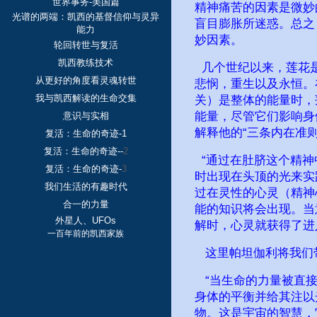
世界事务-美国篇
精神痛苦的因素是微妙
光谱的两端：凯西的基督信仰与灵异
盲目膨胀所迷惑。总之
能力
妙因素。
轮回转世与复活
凯西教练技术
几个世纪以来，莲花是
从更好的角度看灵魂转世
悲悯，重生以及永恒。
我与凯西解读的生命交集
关）是整体的能量时，
能量，尽管它们影响身
意识与实相
解释他的“三条内在准则
复活：生命的奇迹-1
复活：生命的奇迹--
2
“通过在肚脐这个精神
复活：生命的奇迹-
3
时出现在头顶的光来实
我们生活的有趣时代
过在灵性的心灵（精神心
合一的力量
能的知识将会出现。当
外星人、UFOs
解时，心灵就获得了进
一百年前的凯西家族
这里帕坦伽利将我们带
“当生命的力量被直接
身体的平衡并给其注以
物。这是宇宙的智慧，