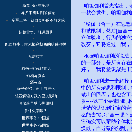
帕坦伽利首先指出，瑜
新意识正在呈现
一就会发生。帕坦伽利
导弹来袭时刻的信念
空军上将与凯西资料的不解之缘
“瑜伽（合一）在思想
和被限制，然后[当合一
超越业力、触碰恩典
立体验者，行为的独立
改变，它将通过自我，
凯西故事：
前来揭穿凯西的哈佛教授
根据帕坦伽利的说法，
无需转世
的一部分，是所有存在
比较研究获取洞见
好，自我将意识聚焦于
幻相与真实
帕坦伽利进一步解释了
痛与苦
中的所有杂思和限制，
新书介绍：创世与进化
做出的回应，也包含了
凯西解读对我的巨大影响
服----这三个要素
瑜伽经里的心灵原则
清楚的认识到宇宙的合
拿什么奉献？
么能去“练习”合一呢
世界事务-中国篇
它确实可以帮助个体将
世界事务-俄国篇
涣散，而导致的混乱。