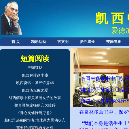
凯 西
爱德
首 页
精彩活动
古文明
灵性成长
整体健康
短篇阅读
主编答疑
凯西解读论丰盛
在哥林多前书中门徒
凯西资讯：圣经诗篇46
“难道你不知道自己是
凯西谈无偏之爱
凯西解读中有关圣洁女子的故事
“难道你不知道你的身
整合灵性途径的几大障碍
在哥林多后书中，保罗
《身心灵修行与疗愈》
新纪元诞生的阵痛:地球调为震动状态
“我们本身是活生生上
需要仔细审视通灵材料