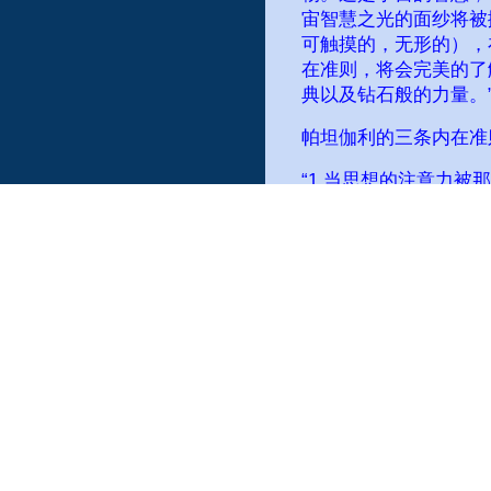
宙智慧之光的面纱将被
可触摸的，无形的），
在准则，将会完美的了
典以及钻石般的力量。
帕坦伽利的三条内在准
“1,当思想的注意力
了专注与集中。”
2，“当认知完全集中
这就是冥想。”
3，“当观察的领域和
就会像那唯一的本质和
了分开的身份，这就是
“当这三者一起发生时
当这样的内在准则被熟
熟练掌握中，新的视觉
为光之眼，也可称之为
习。”