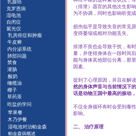
乳腺癌
（排泄）器官的其他次生影
克罗恩病
为不协调，同时也影响听觉
湿电池
自闭症
损伤似乎是导致失音的常见
紫光仪
变得萎缩或相对功能丢失。
乳房癌症和肿瘤
牛皮癣
排泄不良也会导致干扰，有
内分泌系统
量，并使得身体在一段时间
肺部问题
能与身体其他部位分离，那
禁食
因素。
灌肠
酸奶
提到了心理原因，并且在解
橄榄油
然的身体声音与当前情况下
椰子
话是动物王国中最高的振动
草药茶
吃盐的学问
不仅全身循环有时会受到毒
苹果餐
影响。
木乃伊餐
湿电池对治帕金森
二、
治疗原理
帕金森病概述