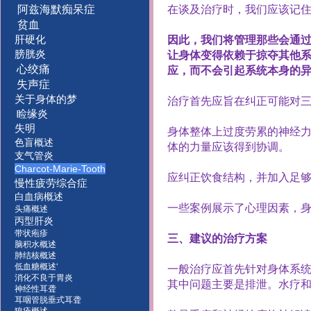
阿兹海默痴呆症
在谈及治疗时，我们应该记
贫血
肝硬化
因此，我们将管理那些会通
膀胱炎
让身体变得依赖于掠夺其他
心绞痛
应，而不会引起系统本身的
失声症
关于身体的梦
治疗首先应旨在纠正可能对
睑缘炎
失明
身体整体上过度劳累的神经
色盲概述
体的力量应该得到协调。
支气管炎
Charcot-Marie-Tooth
应纠正饮食结构，并加入足
慢性疲劳综合症
白血病概述
一些案例展示了心理因素，
头痛概述
丙型肝炎
带状疱疹
三、建议的治疗方案
脑积水概述
肺结核概述
低血糖概述‘
一般治疗应首先针对身体系
消化不良于胃炎
其中问题主要是排泄。水疗
神经性耳聋
耳咽管脱垂式耳聋