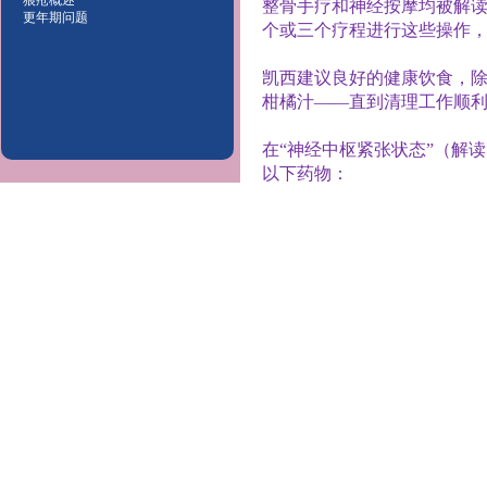
狼疮概述
整骨手疗和神经按摩均被解
更年期问题
个或三个疗程进行这些操作
凯西建议良好的健康饮食，
柑橘汁——直到清理工作顺
在“神经中枢紧张状态”（解读
以下药物：
Muriate of ammonia
，
30
格
Gum camphor
，
20
格令
Sulfate morphia,2
格令
使用指导：做
20
粒。
每天晚
在这种情况下，此处方旨在
催眠疗法也被凯西提及，但
章和约翰福音第
4
、第
15
、
质、心智和灵性上的帮助。”