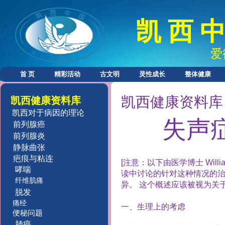
凯 西 中
爱
首 页
精彩活动
古文明
灵性成长
整体健康
凯西健康资料库
凯西健康资料库
凯西对于病因的理论
失声
前列腺癌
前列腺炎
静脉曲张
疤痕与粘连
[
注意：以下由医学博士
Willi
哮喘
读中讨论的针对这种情况的
纤维肌痛
异。
这个概述应该被视为关
脱发
痛经
一、
生理上的考虑
便秘问题
肺癌