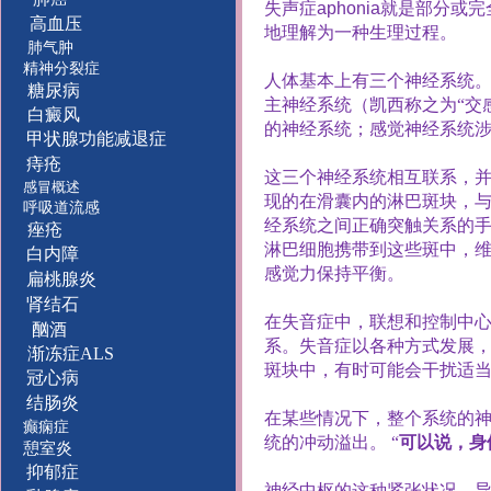
失声症
aphonia
就是部分或完
高血压
地理解为一种生理过程。
肺气肿
精神分裂症
人体基本上有三个神经系统
糖尿病
主神经系统（凯西称之为“交
白癜风
的神经系统；感觉神经系统
甲状腺功能减退症
痔疮
这三个神经系统相互联系，
感冒概述
现的在滑囊内的淋巴斑块，
呼吸道流感
经系统之间正确突触关系的
痤疮
淋巴细胞携带到这些斑中，
白内障
感觉力保持平衡。
扁桃腺炎
肾结石
在失音症中，联想和控制中
酗酒
系。失音症以各种方式发展
渐冻症ALS
斑块中，有时可能会干扰适
冠心病
结肠炎
在某些情况下，整个系统的
癫痫症
统的冲动溢出。
“
可以说，身
憩室炎
抑郁症
神经中枢的这种紧张状况，