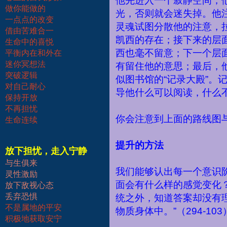
他先进入一个寂静空间，
做你能做的
光，否则就会迷失掉。他
一点点的改变
灵魂试图分散他的注意，
借由苦难合一
凯西的存在；接下来的层
生命中的喜悦
西也毫不留意；下一个层
平衡内在和外在
迷你冥想法
有留住他的意思；最后，
突破逻辑
似图书馆的
“
记录大殿
”
。
对自己耐心
导他什么可以阅读，什么
保持开放
不再担忧
你会注意到上面的路线图
生命连续
提升的方法
放下担忧，走入宁静
与生俱来
我们能够认出每一个意识
灵性激励
面会有什么样的感觉变化
放下敌视心态
丢弃恐惧
统之外，知道答案却没有
不是属地的平安
物质身体中。
”
（
294-103
积极地获取安宁