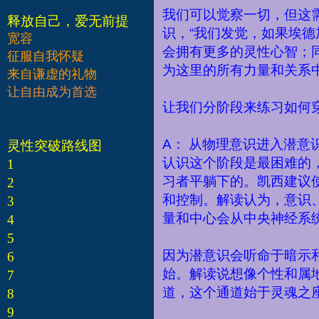
我们可以觉察一切，但这
释放自己，爱无前提
识，
“
我们发觉，如果埃德
宽容
会拥有更多的灵性心智；
征服自我怀疑
为这里的所有力量和关系
来自谦虚的礼物
让自由成为首选
让我们分阶段来练习如何
A
：
从物理意识进入潜意
灵性突破路线图
认识这个阶段是最困难的
1
习者平躺下的。凯西建议
2
和控制。解读认为，意识
3
量和中心会从中央神经系
4
5
因为潜意识会听命于暗示
6
始。解读说想像个性和属
7
道，这个通道始于灵魂之
8
9