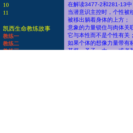
在解读
3477-2
和
281-13
中
10
当潜意识主控时，个性被
11
被移出躺着身体的上方；
意象的力量锁住与肉体关
凯西生命教练故事
它与本性而不是个性有关
教练一
如果个体的想像力量带有
教练二
基督，圣子，太一，或者
教练三
灵魂在困在体内，或者说
教练四
教练五
Way
）
”
升至脑根部，传播
教练六
觉上是在前额部，就是在
教练七
教练八
这一层意识转换的标记是
教练九
眼球快速运动阶段
REM
，
教练十
解读从来没有批评练习者
自然结果，是觉醒的第一
睡着了，因为某种形式的