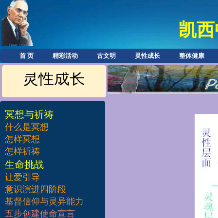
凯西
首 页
精彩活动
古文明
灵性成长
整体健康
灵性成长
冥想与祈祷
什么是冥想
怎样冥想
怎样祈祷
​生命挑战
让爱引导
意识演进四阶段
基督信仰与灵异能力
五步创建使命宣言