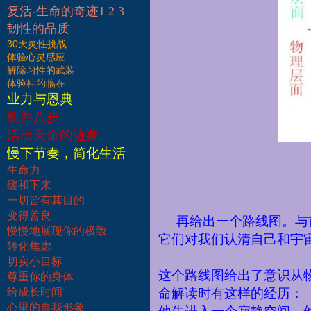
复活-生命的奇迹1 2 3
韧性的品质
30天灵性挑战
体验心灵感应
解除习性的武装
体验神的临在
业力与恩典
凯西八步
活出天命的迹象
慢下节奏，简化生活
生命力
缓和下来
一切皆有其目的
变得善良
再给出一个路线图。与
慢慢地展现你的极致
它们对我们认清自己和宇
转化焦虑
切实小目标
这个路线图给出了意识从
尊重你的身体
给成长时间
命解读时有这样的经历：
心里的自我形象