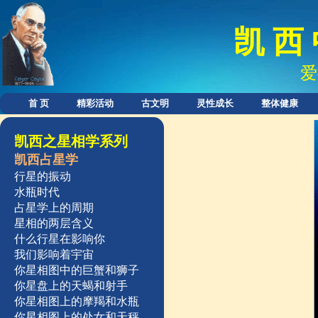
凯 西 
爱
首 页
精彩活动
古文明
灵性成长
整体健康
凯西之星相学系列
凯西占星学
行星的振动
水瓶时代
占星学上的周期
星相的两层含义
什么行星在影响你
我们影响着宇宙
你星相图中的巨蟹和狮子
你星盘上的天蝎和射手
你星相图上的摩羯和水瓶
你星相图上的处女和天秤