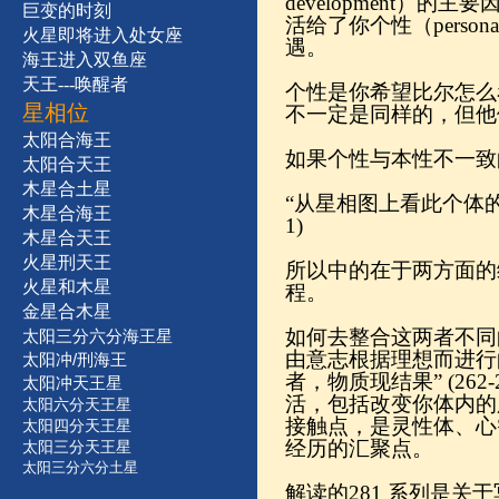
development
巨变的时刻
活给了你个性（persona
火星即将进入处女座
遇。
海王进入双鱼座
天王---唤醒者
个性是你希望比尔怎么
星相位
不一定是同样的，但他们的
太阳合海王
如果个性与本性不一致
太阳合天王
木星合土星
“从星相图上看此个体的
木星合海王
1)
木星合天王
火星刑天王
所以中的在于两方面的
火星和木星
程。
金星合木星
如何去整合这两者不同
太阳三分六分海王星
由意志根据理想而进行
太阳冲/刑海王
者，物质现结果” (2
太阳冲天王星
活，包括改变你体内的
太阳六分天王星
接触点，是灵性体、心
太阳四分天王星
经历的汇聚点。
太阳三分天王星
太阳三分六分土星
解读的281 系列是