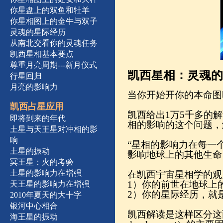
你星盘上的双鱼和牡羊
你星相图上的金牛与双子
灵魂的星际经历
从南北交看你的灵魂任务
凯西星相基本要点
尊重月亮周期---新月仪式
凯西星相：灵魂的
行星回归
月亮的影响力
当你开始开你的本命图
凯西占星应用
凯西给出1万5千多的
即将到来的年代
相的影响的这个问题，解
土星与天王星对冲相的影
响
“星相的影响力在每一个
土星的振动
影响地球上的其他生命，
冥王星：火的考验
土星的影响力在增强
在凯西宇宙星相学的观
1）你的前世在地球上
天王星的影响力在增强
2）你的星际经历，就
2010年夏天的大十字
银河中心相合
凯西解读是这样区分这两
海王星的振动