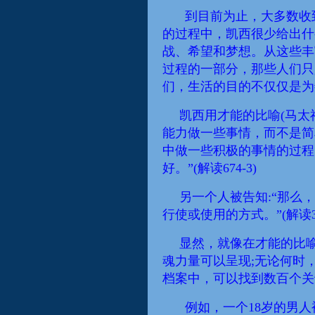
到目前为止，大多数收
的过程中，凯西
很少
给
出什
战、希望和梦想。从这些丰
过程的一部分，
那些
人们只
们，生活的目的不仅仅是
为
凯西用才能的比喻(马太福
能力做一些事情，而不是简
中做一些积极的事情的过程
好。”(
解读
674-3)
另一个人被告知:“那么
行使或使用的
方式。”(
解读
显然，就像在才能的比
魂力量
可以
呈现
;无论何时
档案中
，
可以找到数百个关
例如，一个18岁的男