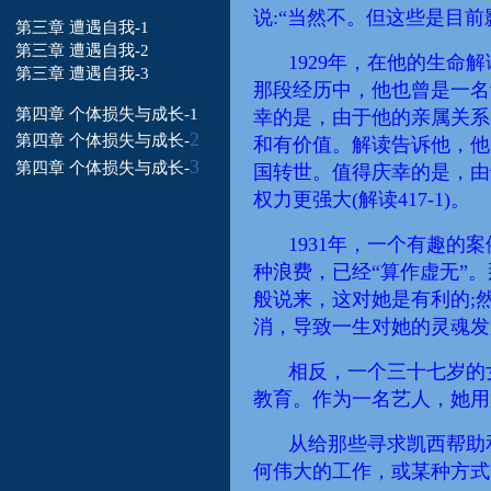
说:“
当然
不。
但
这些是目前
第三章 遭遇自我-1
第三章 遭遇自我-2
1929年，在他的生命解
第三章 遭遇自我-3
那段经历中，他也曾是一名
第四章 个体损失与成长-1
幸的是，由于他的
亲属关系
2
第四章 个体损失
与成长-
和
有
价值。解读告诉他，他
3
第四章 个体损失
与成长-
国
转世
。值得庆幸的是，由
权力更强大(
解读
417-1)。
1931年，一个有趣的
种
浪费，已经“算作虚无”。
般说来，这对她是有利的;
消，导致一生对她的灵魂发
相反，一个三十七岁的
教育
。作为一名艺人，她用
从给那些寻求凯西帮助
何伟大的工作
，
或某种方式