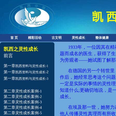
凯 西
首 页
精彩活动
古文明
灵性成长
整体健康
1933年，一位因其在
凯西之灵性成长
题而成名的医生
，
获得了生
前言
为旁观者——她试图了解那
第一章
凯西资料与灵性成长-1
在德国的
另一个转世里
第一章
凯西
资料与灵性成长-
2
作
后
，她经常思考
这个问题
第一章
凯西资料与灵性成长-3
一定是实际的事情的灵性理
知道什么;更确切地说，是
第二章灵性成长案例-1
成长。
第二章灵性成长案例-2
第二章灵性成长案例-3
在埃及
那一世
，她努力
第二章灵性成长案例-4
第二章灵性成长案例-5
他人传播灵性真理而有所收