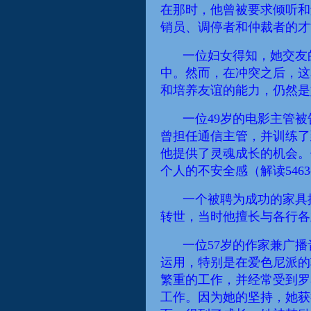
在那
时
，他曾被要求倾听和
销员、调停者和仲裁者的才
一位妇女得知，她交友
中。然而，在冲突之后，这
和培养友谊的能力
，
仍然是
一位49岁的电影主管
曾担任通信
主管
，并训练了
他提供了灵魂成长的机会。
个人的不安全感（
解读
546
一个被聘为成功的家具
转世
，当时他擅长与各行各
一位57岁的作家兼广
运用，特别是在爱色尼派的
繁重的工作，并经常
受到
罗
工作。因为她的坚持，她获