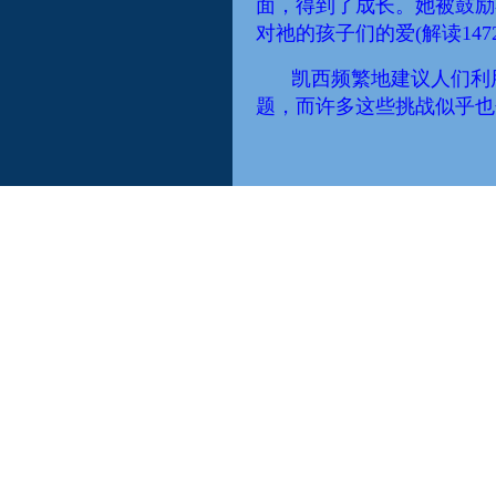
面，
得到了成长。她被鼓励
对祂的孩子们的爱(
解读
147
凯西频繁地建议人们利
题
，而许多这些挑战
似乎也
一个34岁的养鸡
场主
被
遗弃
了。
而
她曾经在罗马
那
和歌曲，而把那些恐惧
转
变
一位家庭主妇
来信
评论
元”
而选择
自己的
生命
解读
她被告知，她最近的
转
使她有时变得倔强。目前，
在之前
的
西班牙的
那个
在身体上、
心智
上和灵性上