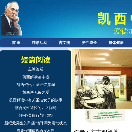
凯 西
爱德
首 页
精彩活动
古文明
灵性成长
整体健康
《身心灵修行与疗愈
短篇阅读
主编答疑
凯西解读论丰盛
凯西资讯：圣经诗篇46
凯西谈无偏之爱
凯西解读中有关圣洁女子的故事
整合灵性途径的几大障碍
《身心灵修行与疗愈》
新纪元诞生的阵痛:地球调为震动状态
需要仔细审视通灵材料