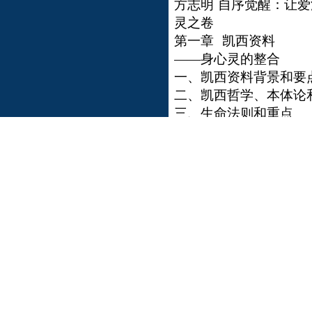
方志明
自序觉醒：让爱
灵之卷
第一章
凯西资料
——身心灵的整合
一、凯西资料背景和要
二、凯西哲学、本体论
三、生命法则和重点
四、凯西灵性心理学
五、健康生活和整体疗
六、灵魂旅程和灵性提
七、预言、社会和未来
第二章
赛
斯
——新时代的启蒙者
一、赛斯是谁
二、赛斯的主要思想
三、赛斯心法（练习）
四、赛斯思想的译介与