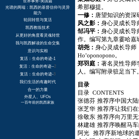
世界事务-美国篇
希那穆提。
光谱的两端：凯西的基督信仰与灵异
能力
一修：
唐望知识的资深
轮回转世与复活
风之影：
身心灵成长导
凯西教练技术
邹冯平：
身心灵成长导
从更好的角度看灵魂转世
作。编写第九章霎哈嘉
我与凯西解读的生命交集
胡尧：
身心灵成长导师
意识与实相
Ho’oponopono
。
复活：生命的奇迹-1
郑羽庭：
著名灵性导师
复活：生命的奇迹--
2
人。编写附录驻足当下
复活：生命的奇迹-
3
我们生活的有趣时代
目录
合一的力量
目录
CONTENTS
外星人、UFOs
张德芬
推荐序中国大陆
一百年前的凯西家族
张芝华
推荐序让我们在
徐敬东
推荐序向万里无
林建雄
推荐序唤醒马车
阿光
推荐序新地球的