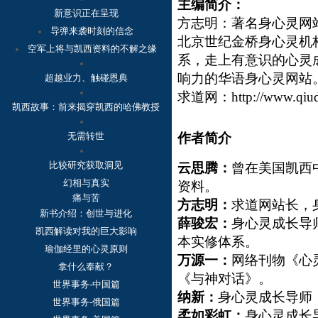
主编简介：
新意识正在呈现
方志明：著名身心灵网
导弹来袭时刻的信念
北京世纪金桥身心灵机
空军上将与凯西资料的不解之缘
系，走上有意识的心灵
响力的华语身心灵网站
超越业力、触碰恩典
求道网：
http://www.qiu
凯西故事：
前来揭穿凯西的哈佛教授
无需转世
作者简介
比较研究获取洞见
云思腾：
曾在美国凯西
幻相与真实
资料。
痛与苦
方志明：
求道网站长，
新书介绍：创世与进化
薛骏宏：
身心灵成长导
凯西解读对我的巨大影响
本实修体系。
瑜伽经里的心灵原则
万源一：
网络刊物《心
拿什么奉献？
《与神对话》。
世界事务-中国篇
纳新：
身心灵成长导师
世界事务-俄国篇
柔如彩虹：
身心灵成长