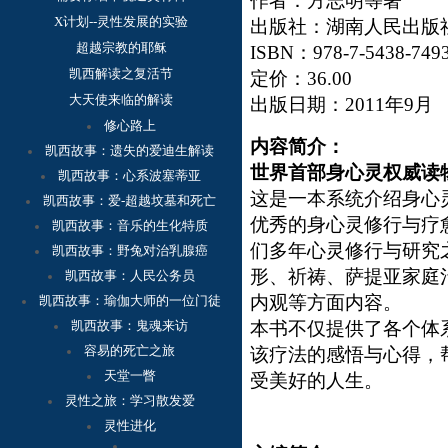
作者：方志明等著
X计划--灵性发展的实验
出版社：湖南人民出版
超越宗教的耶稣
ISBN
：
978-7-5438-749
凯西解读之复活节
定价：
36.00
大天使来临的解读
出版日期：
2011
年
9
月
修心路上
内容简介：
凯西故事：
遗失的爱迪生解读
世界首部身心灵权威读
凯西故事：心系波塞蒂亚
这是一本系统介绍身心
凯西故事：爱-超越坟墓和死亡
优秀的身心灵修行与疗
凯西故事：音乐的生化特质
们多年心灵修行与研究
凯西故事：野兔对治乳腺癌
形、祈祷、萨提亚家庭
凯西故事：人民公务员
内观等方面内容。
凯西故事：瑜伽大师的一位门徒
凯西故事：鬼魂来访
本书不仅提供了各个体
容
易的死亡之旅
该疗法的感悟与心得，
天堂一瞥
受美好的人生。
灵性之旅：学习散发爱
灵性进化