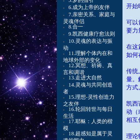
5.
梦的指引
开始
6.
成为上帝的友伴
7.
亲密关系、家庭与
灵魂伴侣
可以
8.
合一
要力
9.凯西健康疗愈法则
10.灵魂的表达与振
在这
动
11.理解个体内在和
如何
地球外部的变化
12.冥想、祈祷、真
传统
言和调谐
13.走进大自然
量。
14.灵魂与共同创造
方式
者
15.理想-灵性创造力
凯西
之友伴
16.轮回转世与每日
动（
生活
相互
17.耶稣：人类的楷
模
18.超感知是属于灵
理论
魂的能力