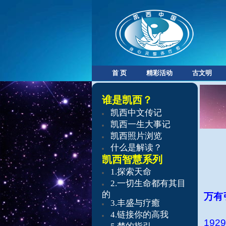
首 页
精彩活动
古文明
谁是凯西？
凯西中文传记
凯西一生大事记
凯西照片浏览
什么是解读？
凯西智慧系列
​1.探索天命
​2.
一切生命都有其目
的
万有
3.
丰盛与疗癒
4.
链接你的高我
1929