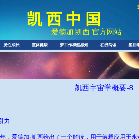
凯 西 中 国
爱德加
凯西 官方网站
·
灵性成长
整体健康
梦工作和超感知
在线阅读
星相
凯西宇宙学概要-8
引力
年，爱德加·凯西给出了一个解读，用于解释应用于永