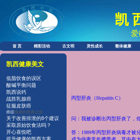
凯 
爱
首 页
精彩活动
古文明
灵性成长
整体健康
凯西健康美文
低脂饮食的误区
酸碱平衡问题
凯西说钙
丙型肝炎（Hepatitis C）
战胜乳腺癌
征服皮肤癌
癌症
晚期的恩典之旅
关于改善排泄的8个建议
问：我被诊断出丙型肝炎了，
采取原始
饮食法吗？
开
心
喜
悦
吧
答：1989年丙型肝炎病毒才被
提
升
健
康的凯西方案
成为病毒常年携带者。其中有大