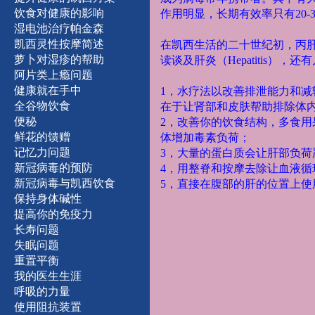
饮食对健康的影响
作用明显，长期有效率只有20
湿
电
池
治
疗
帕
金
森
凯西灵性按摩简述
在凯西生活的二十世纪初，丙肝
萝卜对湿疹的帮助
读谈及肝炎（Hepatitis
阿片类上瘾问题
健康就在手中
1，水疗法以改善排泄能力和减
全谷物饮食
在于让肾部和皮肤帮助排除体
便秘
2，改善你的饮食结构，多食
鲜
花
的馈赠
体增加毒素负荷；
记
忆
力
问
题
3，大量的蛋白质会让肝部负荷
新
冠
病
毒
的
预
防
4，用整脊和按摩去除让血液循
新冠病毒与凯西饮食
5，直接在腹部的肝的位置上
保持身体碱性
提
高
你
的
免
疫
力
长
寿
问
题
失
眠
问
题
重
置
平
衡
我
的
医
生
生
涯
呼
吸
的
力
量
使
用
阻
抗
装
置