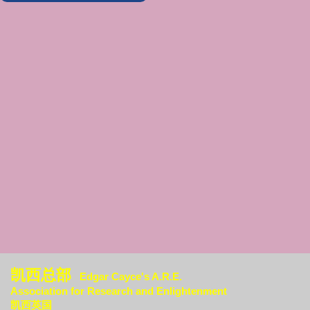
凯西总部
Edgar Cayce's A.R.E.
Association for Research an
d Enlightenment
凯西英国