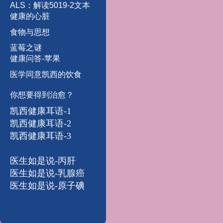
A
L
S
：
解
读
5
0
1
9
-
2
文
本
健康的心脏
食物与思想
蓝
莓
之
谜
健康问答-苹果
医学同意凯西的饮食
你想要得到治愈？
凯西健康耳语-1
凯西健康耳语-
2
凯西健康耳语-3
医生如是说-丙肝
医生如是说-乳腺癌
医生如是说-原子碘