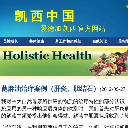
凯 西 中 国
爱德加
凯西 官方网站
·
灵性成长
整体健康
梦工作和超感知
在线阅读
星相
蓖麻油治疗案例（肝炎、胆结石）
(2012-09-27 
我对由大自然母亲所供应的物质的治疗特性的部分认识
袋应用的另一种响应后身体的扰乱时。我们首先对肝炎
的解读中频繁提出他们会得益。解读中胆囊状况收到了
自始至终，在我用凯西信息工作的三十年间，对肝脏和