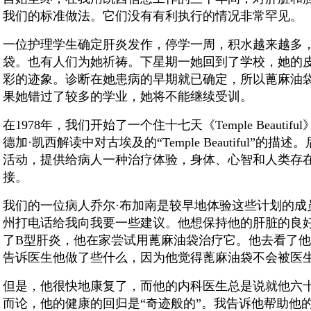
我们的标准做法。它们没有有利执行的情况非常罕见。
一位护理学生确定肝炎发作，停学一周，积水越来越多
袋。也有人们为她祈祷。下星期一她回到了学校，她的
彩的迹象。诊断在她患病的早期就已确定，所以蓖麻油
果她错过了较多的学业，她将不能继续受训。
在1978年，我们开始了一个住十七天《Temple Beauti
德加·凯西解读中对古埃及的“Temple Beautiful”
活动，提供给病人一种治疗体验，身体、心智和人类存
接。
我们的一位病人乔尔·布加南是较早地体验这些计划的成
州打电话给我向我要一些建议。他想保持他的肝脏的良好健
了B型肝炎，他在家尝试用蓖麻油袋治疗它。他去看了
告诉医生他做了些什么，因为他觉得蓖麻油袋不会被医
但是，他很快地康复了，而他的内科医生总是说就他六
而论，他的健康的回归是“奇迹般的”。我告诉他帮助他