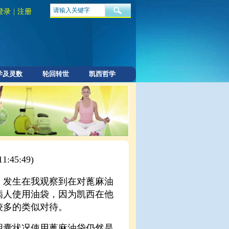
登录
|
注册
学及灵数
轮回转世
凯西哲学
11:45:49)
，发生在我观察到在对蓖麻油
病人使用油袋，因为凯西在他
较多的类似对待。
胆囊状况使用蓖麻油袋仍然是