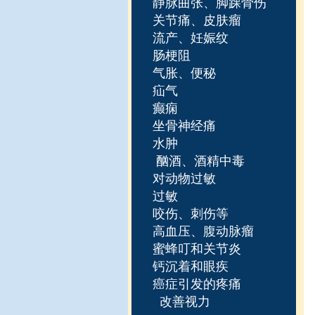
静脉曲张、脚踝骨伤
关节痛、皮肤瘤
流产、妊娠纹
肠梗阻
气胀、便秘
疝气
癫痫
坐骨神经痛
水肿
酗酒、酒精中毒
对动物过敏
过敏
咬伤、刺伤等
高血压、腹动脉瘤
蜜蜂叮和关节炎
钙沉着和眼疾
癌症引发的疼痛
改善视力