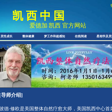
凯 西 中 国
爱德加
凯西 官方网站
·
灵性成长
整体健康
梦工作和超感知
在线阅读
星相学及灵
[导师介绍]
彼德·修欧是美国整体自然疗愈大师，美国凯西中心首