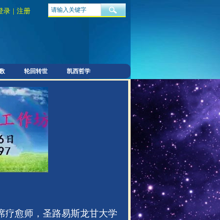
登录
|
注册
数
轮回转世
凯西哲学
席疗愈师，圣路易斯龙甘大学