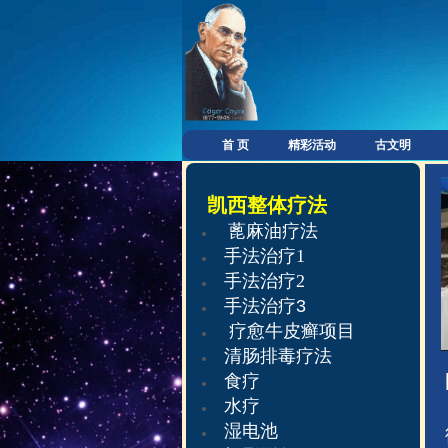
首 页
精彩活动
古文明
凯西整体疗法
蓖麻油疗法
手法治疗
1
手法治疗
2
手法治疗
3
疗愈牛皮癣项目
清肠排毒疗法
食疗
水疗
湿电池