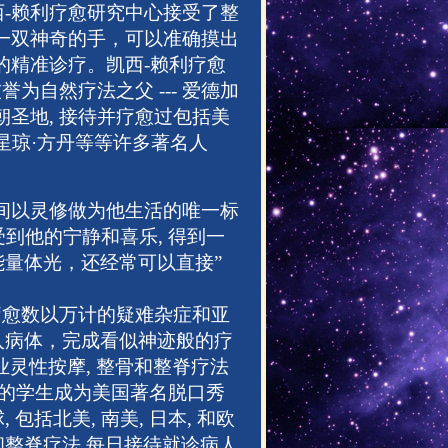
-赖利疗愈研究中心接受了整
一双神奇的手，可以准确摸出
的精准诊疗。凯西-赖利疗愈
为自然疗法之父 --- 爱德加
圣地, 接待并疗愈过包括美
明星琼·方丹等等许多著名人
时间以灵修做为他生活的唯一标
受到他的宁静和喜乐, 得到一
量体光，还经常可以直接”
,疗愈数以万计的疑难杂症和亚
入病体，完成看似神迹般的疗
灵性按摩, 整骨和整脊疗法
师的学生成为美国著名脱口秀
括北美, 南美, 日本, 和欧
整脊疗法,每日接待就诊病人