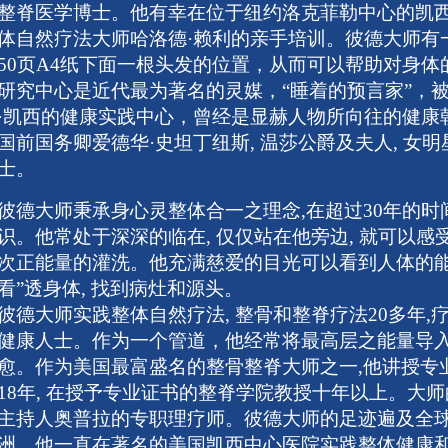
整脊医学博士。他有幸在位于纽约洛克菲勒中心的凯西
体自然疗法大师哈洛德·赖利的亲手培训。彼德大师有
50页A4纸下面一根头发的位置，从而可以帮助对身体
研究中心是近代最为著名的灵媒，“睡着的预言家”，被誉
·凯西的健康实践中心，曾经是显赫人物所向往的健康朝
国前国务卿爱德华·史坦丁纽斯, 温莎公爵及夫人, 女
士。
彼德大师秉承身心灵整体合一之理念,在超过30年的
识。他常处于深深的临在, 仅仅站在他旁边, 就可以感
次正能量的灌洗。他充满慈爱的目光可以看到人体的能
看”透身体, 找到病灶和源头。
彼德大师实践整体自然疗法, 整骨和整脊疗法20多年
健康人士。作为一个管道，他经常将最高层之能量导
愈。作为美国最富盛名的整骨整脊大师之一,他讲授专业
18年, 在授予专业证书的整脊学院教授十年以上。大
主持人奥普拉的专职理疗师。彼德大师的足迹遍及全球, 包
洲。他一直在著名的美国凯西中心医院实践整体健康和