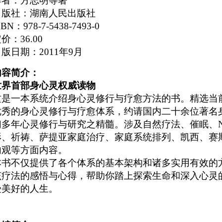
作者：方志明等著
出版社：湖南人民出版社
SBN
：
978-7-5438-7493-0
定价：
36.00
出版日期：
2011
年
9
月
内容简介：
世界首部身心灵权威读物
这是一本系统介绍身心灵修行与疗愈方法的书。精选当
优秀的身心灵修行与疗愈体系，约请国内二十余位著名
们多年心灵修行与研究之精髓。涉及自然疗法、催眠、
形、祈祷、萨提亚家庭治疗、家庭系统排列、凯西、赛
内观等方面内容。
本书不仅提供了各个体系的基本架构和诸多实用有效的
该疗法的感悟与心得，帮助你踏上探索生命和深入心灵
受美好的人生。