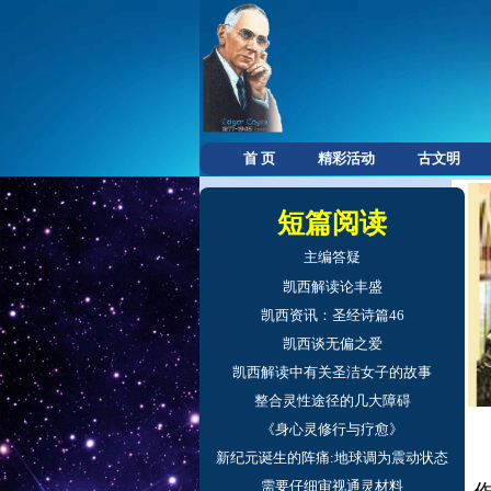
首 页
精彩活动
古文明
短篇阅读
主编答疑
凯西解读论丰盛
凯西资讯：圣经诗篇46
凯西谈无偏之爱
凯西解读中有关圣洁女子的故事
整合灵性途径的几大障碍
《身心灵修行与疗愈》
新纪元诞生的阵痛:地球调为震动状态
需要仔细审视通灵材料