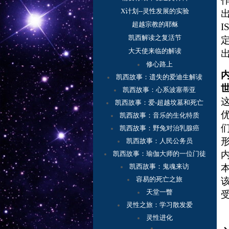
X计划--灵性发展的实验
超越宗教的耶稣
I
凯西解读之复活节
大天使来临的解读
修心路上
凯西故事：
遗失的爱迪生解读
凯西故事：心系波塞蒂亚
凯西故事：爱-超越坟墓和死亡
凯西故事：音乐的生化特质
凯西故事：野兔对治乳腺癌
凯西故事：人民公务员
凯西故事：瑜伽大师的一位门徒
凯西故事：鬼魂来访
容
易的死亡之旅
天堂一瞥
灵性之旅：学习散发爱
灵性进化