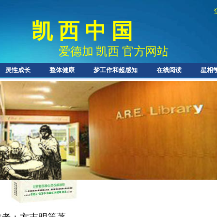
凯 西 中 国
爱德加
凯西 官方网站
·
灵性成长
整体健康
梦工作和超感知
在线阅读
星相
《身心灵修行与疗愈大全（灵之卷）》