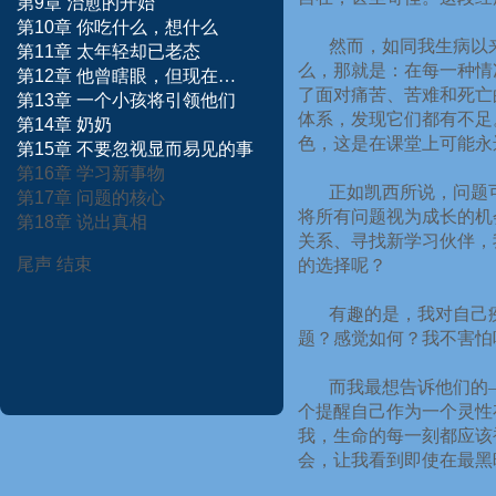
第
9
章
治愈的开始
第
10
章
你吃什么，想什么
然而，如同我生病以
第
11
章
太年轻却已老态
么，那就是：在每一种情
第
12
章
他曾瞎眼，但现在…
了面对痛苦、苦难和死亡
第
13
章
一个小孩将引领他们
体系，发现它们都有不足
第
14
章
奶奶
色，这是在课堂上可能永
第
15
章
不要忽视显而易见的事
第
16
章
学习新事物
正如凯西所说，问题
第
17
章
问题的核心
将所有问题视为成长的机
第
18
章
说出真相
关系、寻找新学习伙伴，
尾声
结束
的选择呢？
有趣的是，我对自己
题？感觉如何？我不害怕
而我最想告诉他们的
个提醒自己作为一个灵性
我，生命的每一刻都应该
会，让我看到即使在最黑