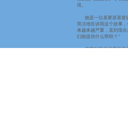
境。
她是一位基要派基督
简洁地告诉我这个故事，
来越来越严重，直到现在
们能提供什么帮助？”
答案对我来说显而易
于事。为什么呢？
我回想了自己的病例
与她交谈时，她的困难“
交流。
凯西常说，我们必须
个很好的建议。现在我了
清楚地知道为什么是我被
她那无形但对我来说
疾病
。”她的话语和对自