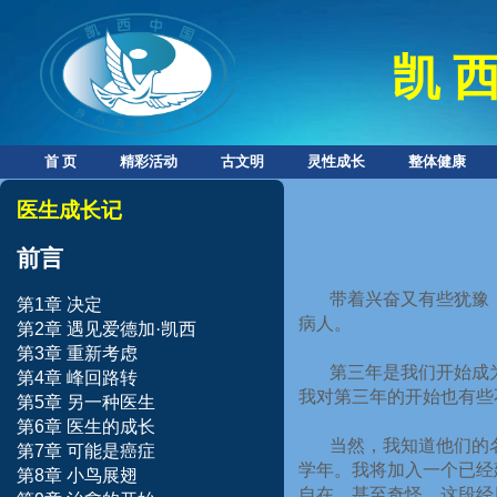
凯 西
首 页
精彩活动
古文明
灵性成长
整体健康
医生成长记
前言
带着兴奋又有些犹豫
第
1
章
决定
病人。
第
2
章
遇见爱德加·凯西
第
3
章
重新考虑
第三年是我们开始成
第
4
章
峰回路转
我对第三年的开始也有些
第
5
章
另一种医生
第
6
章
医生的成长
当然，我知道他们的
第
7
章
可能是癌症
学年。我将加入一个已经
第
8
章
小鸟展翅
自在，甚至奇怪。这段经