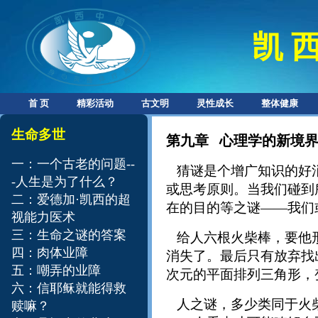
凯 西
首 页
精彩活动
古文明
灵性成长
整体健康
​​生命多世
第九章 心理学的新境
一：一个古老的问题--
猜谜是个增广知识的好消
-人生是为了什么？
或思考原则。当我们碰到
二：爱德加·凯西的超
在的目的等之谜——我们
视能力医术
三：生命之谜的答案
给人六根火柴棒，要他形
四：肉体业障
消失了。最后只有放弃找
五：嘲弄的业障
次元的平面排列三角形，
六：信耶稣就能得救
人之谜，多少类同于火柴
赎嘛？