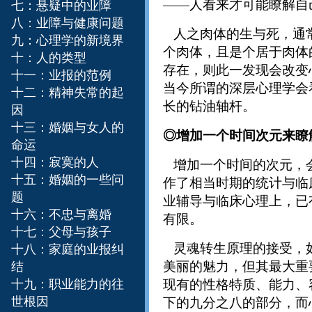
——人看来才可能瞭解自
七：悬疑中的业障
八：业障与健康问题
人之肉体的生与死，通常
九：心理学的新境界
个肉体，且是个居于肉体
十：人的类型
存在，则此一发现会改变
十一：业报的范例
当今所谓的深层心理学会
十二：精神失常的起
长的钻油轴杆。
因
十三：婚姻与女人的
◎增加一个时间次元来瞭
命运
十四：寂寞的人
增加一个时间的次元，会
十五：婚姻的一些问
作了相当时期的统计与临
题
业辅导与临床心理上，已
十六：不忠与离婚
有限。
十七：父母与孩子
灵魂转生原理的接受，如
十八：家庭的业报纠
美丽的魅力，但其最大重
结
十九：职业能力的往
现有的性格特质、能力、
世根因
下的九分之八的部分，而