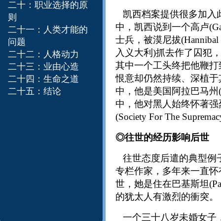
二十：职业选择的原
凯西档案提供很多加入此
则
中，凯西说到一个高卢(G
二十一：人类才能的
士兵，被漠尼拔(Hann
问题
入义大利)抓去作了囚犯
二十二：人格动力
其中一个工头终把他鞭打
二十三：业由心造
恨意却仍然持续、深植于
二十四：生命之道
中，他是美国阿拉巴马州(
二十五：结论
中，他对黑人始终怀著强
(Society For The Supremac
◎往世的经历影响后世
往世态度后遣的典型例子
专栏作家，多年来一直怀
世，她是住在巴基斯坦(Pale
的犹太人有激烈的衝突。
一个三十八岁未婚女子，