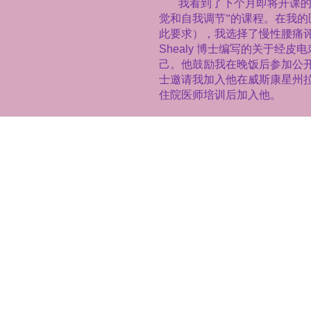
我看到了下个月即将开课
觉和自我调节”的课程。在我
此要求），我选择了慢性腰痛
Shealy
博士编写的关于经皮电
己。他鼓励我在晚饭后参加公
士邀请我加入他在威斯康星州
住院医师培训后加入他。
在我的整体医学住院医师
发现
McGareys
夫妇是不一般
的传统医学培训和整体方法之
解读了解了营养医学，以及蓖
我还学会了如何治愈不常
多年后，在我搬到加利福
先生那里学到的东西，她热情
她改变了饮食习惯，获得
己灵性的方法。结果，她进入
动。