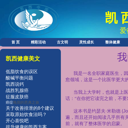
凯 
爱
首 页
精彩活动
古文明
灵性成长
整体健康
我
凯西健康美文
低脂饮食的误区
我是一名全职家庭医生，
酸碱平衡问题
愈领域，这是一个比医学更大
凯西说钙
战胜乳腺癌
当我上大学时，也就是上
征服皮肤癌
话：“在你把它读完之前，不要
癌症
晚期的恩典之旅
关于改善排泄的8个建议
这本书是约瑟夫·米勒德
(Jo
采取原始
饮食法吗？
遍，而且还开始阅读几乎所有
开
心
喜
悦
吧
前，就有了整体医学的启蒙。
提
升
健
康的凯西方案