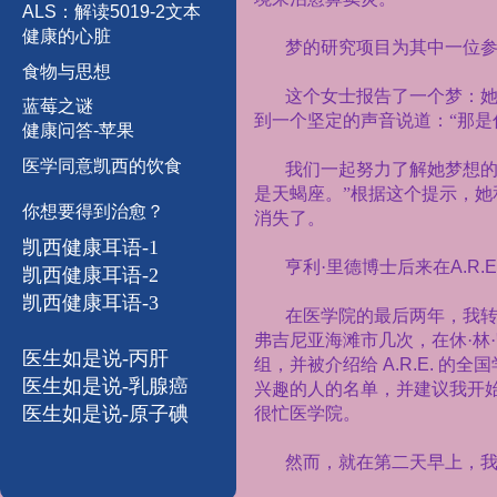
A
L
S
：
解
读
5
0
1
9
-
2
文
本
健康的心脏
梦的研究项目为其中一位
食物与思想
这个女士报告了一个梦：
蓝
莓
之
谜
到一个坚定的声音说道：“那是
健康问答-苹果
医学同意凯西的饮食
我们一起努力了解她梦想的
是天蝎座。”根据这个提示，
你想要得到治愈？
消失了。
凯西健康耳语-1
亨利·里德博士后来在
A.R.E
凯西健康耳语-
2
凯西健康耳语-3
在医学院的最后两年，我
弗吉尼亚海滩市几次，在休·林
医生如是说-丙肝
组，并被介绍给
A.R.E.
的全国
医生如是说-乳腺癌
兴趣的人的名单，并建议我开
医生如是说-原子碘
很忙医学院。
然而，就在第二天早上，