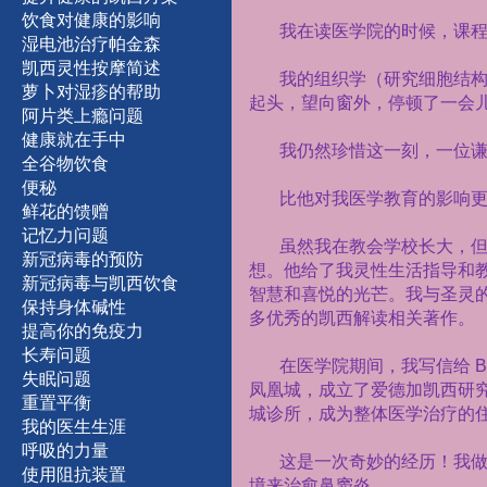
饮食对健康的影响
我在读医学院的时候，课
湿
电
池
治
疗
帕
金
森
凯西灵性按摩简述
我的组织学（研究细胞结
萝卜对湿疹的帮助
起头，望向窗外，停顿了一会儿
阿片类上瘾问题
健康就在手中
我仍然珍惜这一刻，一位
全谷物饮食
便秘
比他对我医学教育的影响
鲜
花
的馈赠
记
忆
力
问
题
虽然我在教会学校长大，
新
冠
病
毒
的
预
防
想。他给了我灵性生活指导和
新冠病毒与凯西饮食
智慧和喜悦的光芒。我与圣灵
保持身体碱性
多优秀的凯西解读相关著作。
提
高
你
的
免
疫
力
长
寿
问
题
在医学院期间，我写信给
B
失
眠
问
题
凤凰城，成立了爱德加凯西研
重
置
平
衡
城诊所，成为整体医学治疗的
我
的
医
生
生
涯
呼
吸
的
力
量
这是一次奇妙的经历！我
使
用
阻
抗
装
置
境来治愈鼻窦炎。