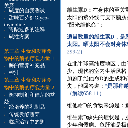
关系
维生素D：
在身体的至关
碱度的自我测试
太阳的紫外线与皮下脂肪
甜味百芬剂Glyco-
thymoline
“阳光维他命”：
胃酸过多的注释
碱性方案
适当数量的维生素D，是
太阳。晒太阳不会对身体
第三章
生食和发芽食
299-2）
物中的酶的疗愈力量 1
在北半球高纬度地区，由
酶的营养补充品
少。现代的室内生活风格
榨汁
加剧了维他命D的生成和
​第三章
生食和发芽食
失，他回答道：
“
是那种
物中的酶的疗愈力量 2
（解读658-11）
酶抑制剂和催芽的益
处
维他命D的食物来源是：
经培养的乳制品
传统发酵蔬菜
维生素
D缺失的症状是，
临床治疗中的酶
少年佝偻病。鱼肝油是极