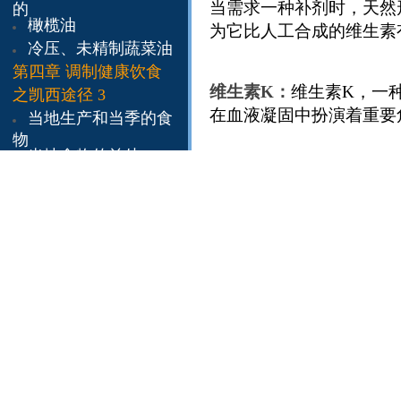
当需求一种补剂时，天然形式的
的
橄榄油
为它比人工合成的维生素
冷压、未精制蔬菜油
第四章
调制健康饮食
维生素K：
维生素K，一
之凯西途径 3
在血液凝固中扮演着重要
当地生产和当季的食
物
当地食物的益处
维生素K的最好来源是深
吃当季的食物
其富含维生素K的来源是
内在季节
来自凯西解读的每日
尽管大约日常所需的维生
饮食样本
现在那些深绿色绿叶蔬菜
影响血液的凝固能力。通
第五章
药用食物 1
的，并增补绿色食物的浓
杏仁
·
苹果
·
牛肉汁
·
明
的身体内。
胶
​第五章
药用食物 2
葡萄
·
蜂蜜
3：不是一种真实的维生
​第五章 药用食物 3
一个重要辅助因子。