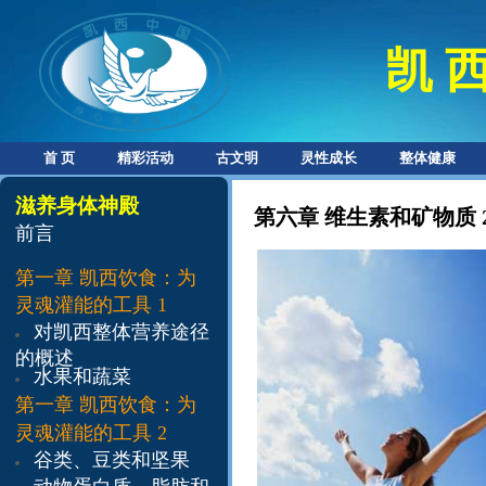
凯 西
首 页
精彩活动
古文明
灵性成长
整体健康
滋养身体神殿
第六章 维生素和矿物质 
前言
第一章
凯西饮食：为
灵魂灌能的工具
1
对凯西整体营养途径
的概述
水果和蔬菜
​第一章
凯西饮食：为
灵魂灌能的工具 2
谷类、豆类和坚果