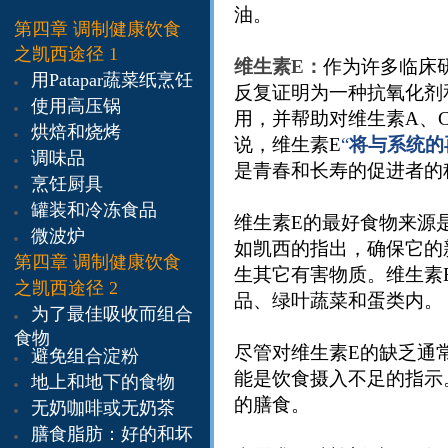
油。
第四章
调制健康饮食
之凯西途径 1
维生素E
：
作为许多临床
用Patapar蔬菜纸烹饪
反复证明为一种抗氧化剂
使用高压锅
用，并帮助对维生素A、
烘焙和烧烤
说，维生素E
“
将与系统的
调味品
是青春和长寿的促进者的
烹饪厨具
罐装和冷冻食品
维生素E的最好食物来源
微波炉
如凯西的指出，确保它的
​第四章
调制健康饮食
生其它有害物质。维生素
之凯西途径 2
品、绿叶蔬菜和蛋类内。
为了最佳吸收而组合
食物
尽管对维生素E的缺乏通
避免组合淀粉
能是饮食摄入不足的指示
地上和地下的食物
的膳食。
无奶咖啡或无奶茶
膳食脂肪：好的和坏