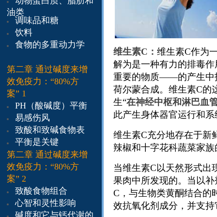
动物蛋白质、脂肪和
油类
调味品和糖
饮料
食物的多重动力学
维生素C：
维生素C作为
解为是一种有力的排毒作
第二章
通过碱度来增
重要的物质——的产生中
效免疫力：“80%方
荷尔蒙合成。维生素C的这
案”
1
生“
在神经中枢和淋巴血
PH（酸碱度）平衡
此产生身体器官运行和系
易感伤风
致酸和致碱食物表
维生素C充分地存在于新
平衡是关键
辣椒和十字花科蔬菜家族
第二章
通过碱度来增
效免疫力：“80%方
当维生素C以天然形式出
案”
2
果肉中所发现的。当以补
致酸食物组合
C，与生物类黄酮结合的
心智和灵性影响
效抗氧化剂成分，并支持
碱度和它与钙代谢的