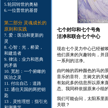
5.
轮回转世的奥秘
6.
一位普世的基督
第二部分
灵魂成长的
原则和实践
七个封印和七个号角
7. 爱：医治和更新的
洁净和联合七个中心
灵
8. 心智：光，桥梁，
现在七个灵力中心已经被
和建造者
他们原来的兴趣转向，并
9. 律法：业力和恩典
一系列的洁净。
的矛盾
由约翰的四种颜色的马的
10. 宽恕：一个俯瞰的
音乐的音符、主祷文的关
医治之灵
有如此多的信息所以原来
11.​ 付出自己：道路
态。我同样依据原来小组
12.​ 通往天国的两把钥
匙
我们可能会问，太阳系里
13．灵性理想：指引光
关联？
和测量竿