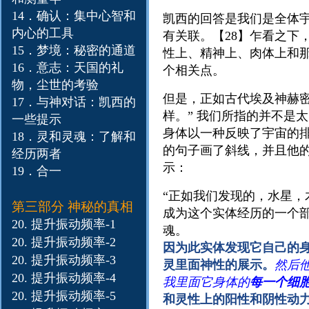
14．确认：集中心智和
凯西的回答是我们是全体
内心的工具
有关联。【28】乍看之下
15．梦境：秘密的通道
性上、精神上、肉体上和那
16．意志：天国的礼
个相关点。
物，尘世的考验
但是，正如古代埃及神赫
17．与神对话：凯西的
样。” 我们所指的并不是
一些提示
身体以一种反映了宇宙的
18．灵和灵魂：了解和
的句子画了斜线，并且他
经历两者
示：
19．合一
“正如我们发现的，水星
第三部分 神秘的真相
成为这个实体经历的一个
20. 提升振动频率-1
魂。
20. 提升振动
频率-2
因为此实体发现它自己的
20. 提升振动
频率-3
灵里面神性的展示。
然后
20. 提升振动
频率-4
我里面它身体的
每一个细
20. 提升振动
频率-5
和灵性上的阳性和阴性动