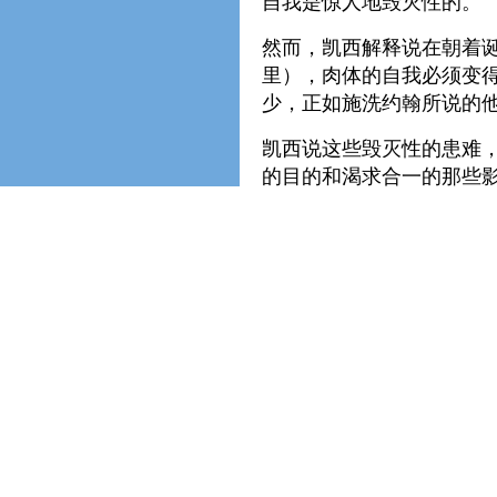
自我是惊人地毁灭性的。
然而，凯西解释说在朝着诞
里），肉体的自我必须变
少，正如施洗约翰所说的
凯西说这些毁灭性的患难
的目的和渴求合一的那些影
此交战，除非发生了这些
一个合一的目的。
因此，火焰是为了洁净；
越来越少的自我欲望和越
灭；
一个伟大的星从天空坠落
太阳黑暗了以致人子可以
所有在七个灵力中心打开
我影响下的这个伟大转变
备。