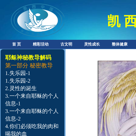
凯 西
首 页
精彩活动
古文明
灵性成长
整体健康
耶稣神秘教导解码
第一部分
秘密教导
1.
失乐园-1
1.
失乐园-2
2.
灵性的诞生
3.
一个来自耶稣的个人
信息-1
3.一个来自耶稣的个人
信息-2
4.
你们必须吃我的肉和
喝我的血