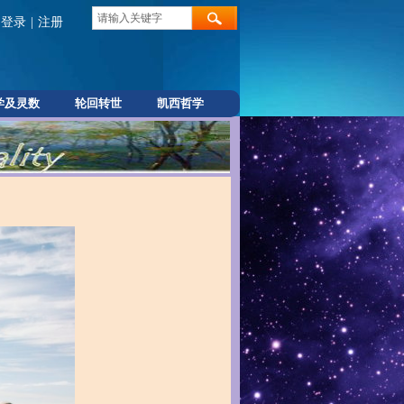
登录
|
注册
学及灵数
轮回转世
凯西哲学