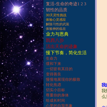
复活-生命的奇迹1 2 3
韧性的品质
30天灵性挑战
体验心灵感应
解除习性的武装
体验神的临在
业力与恩典
凯西八步
活出天命的迹象
慢下节奏，简化生活
生命力
缓和下来
一切皆有其目的
变得善良
慢慢地展现你的极致
转化焦虑
我
切实小目标
我
尊重你的身体
么
给成长时间
心里的自我形象