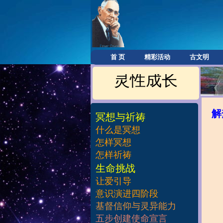
首 页
精彩活动
古文明
灵性成长
解
冥想与祈祷
什么是冥想
怎样冥想
怎样祈祷
​生命挑战
让爱引导
意识演进四阶段
基督信仰与灵异能力
五步创建使命宣言