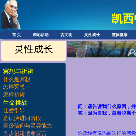
凯西
首 页
精彩活动
古文明
灵性成长
整体健康
灵性成长
冥想与祈祷
什么是冥想
怎样冥想
怎样祈祷
​生命挑战
问：请告诉我什么原因，
让爱引导
答：因为自我，急着脱离
意识演进四阶段
基督信仰与灵异能力
五步创建使命宣言
你曾经有像玛丽这样的感觉