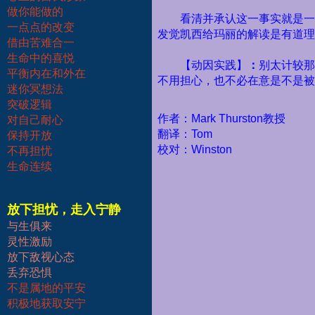
做你能做的
看清并承认这一事实就是一
一点点的改变
发觉凯西给玛丽的解读是有道理
借由苦难合一
生命中的喜悦
【动因实践】
：
别太计较那
平衡内在和外在
不用担心，也不必在意是不是被
迷你冥想法
突破逻辑
作者：Mark Thurston教授
对自己耐心
翻译：Tom
保持开放
校对：Winston
不再担忧
生命连续
放下担忧，走入宁静
与生俱来
灵性激励
放下敌视心态
丢弃恐惧
不是属地的平安
积极地获取安宁