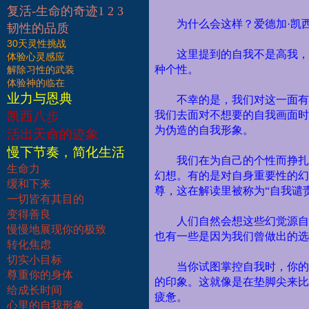
复活-生命的奇迹1 2 3
为什么会这样？爱德加·凯
韧性的品质
30天灵性挑战
这里提到的自我不是高我，
体验心灵感应
种个性。
解除习性的武装
体验神的临在
业力与恩典
不幸的是，我们对这一面有
凯西八步
我们去面对不想要的自我画面时
为伪造的自我形象。
活出天命的迹象
慢下节奏，简化生活
我们在为自己的个性而挣扎
生命力
幻想。有的是对自身重要性的幻
缓和下来
尊，这在解读里被称为“自我谴
一切皆有其目的
变得善良
人们自然会想这些幻觉源自
慢慢地展现你的极致
也有一些是因为我们曾做出的选
转化焦虑
切实小目标
当你试图掌控自我时，你的
尊重你的身体
的印象。这就像是在垫脚尖来比
给成长时间
疲惫。
心里的自我形象