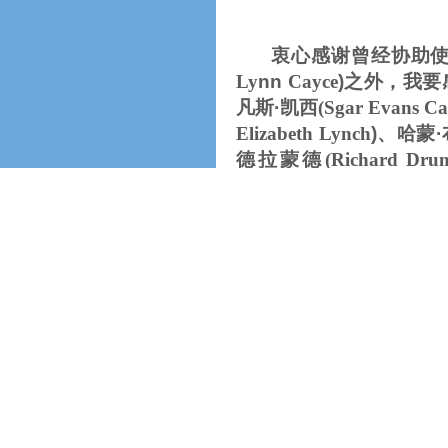
衷心感谢曾经协助使
Ly
nn
Cayce
)之外，我要
凡斯·凯西
(Sgar Evans Ca
Elizabeth Lynch
)、哈蒙
德拉蒙德
(Richard Dr
Quest
)、斯卡特·史派罗
(
(Christopher Fazel
)、查
Johnson
)
、饥文·
托德许(
K
还要感谢企鹅出版
哈洛维兹
(Mitch Horowit
结果；也要感谢
Tarcher
案，同时感谢托尼·戴维