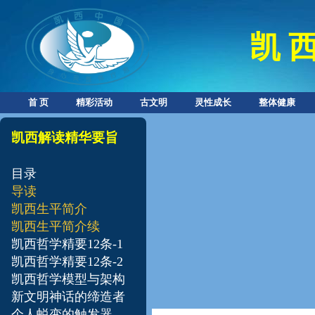
凯 西
首 页
精彩活动
古文明
灵性成长
整体健康
凯西解读精华要旨
目录
导读
凯西生平简介
凯西生平简介续
凯西哲学精要12条-1
凯西哲学精要12条-2
凯西哲学模型与架构
新文明神话的缔造者
个人蜕变的触发器