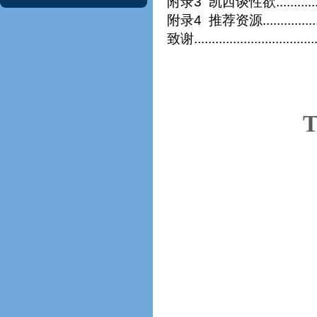
附录3
凯西谈性欲
...........
附录4
推荐资源
...............
致
谢
..................................
T