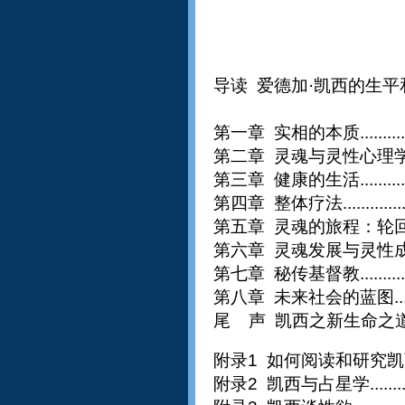
导
读
爱德加·凯西的生平
第一章
实相的本质
..........
第二章
灵魂与灵性心理
第三章
健康的生活
..........
第四章
整体疗法
.............
第五章
灵魂的旅程：轮
第六章
灵魂发展与灵性
第七章
秘传基督教
..........
第八章
未来社会的蓝图
..
尾 声 凯西之新生命之
附录1
如何阅读和研究凯
附录2
凯西与占星学
.......