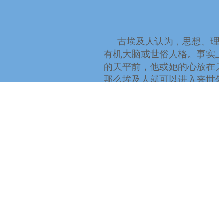
古埃及人认为，思想、
有机大脑或世俗人格。事实
的天平前，他或她的心放在
那么埃及人就可以进入来世
心脏。这样，形而上的心也
重的心，以及太多的物质生
在乌纳斯金字塔的墙壁
“
我将在天空中，将在孟
我将在我心中意识到，
我心中有力量，手臂有
我有力量为所欲为，
我的巴不会被束缚在西