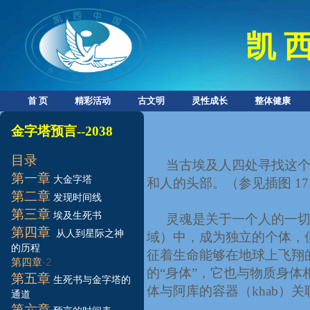
凯 西
首 页
精彩活动
古文明
灵性成长
整体健康
金字塔预言
--2
038
目录
当古埃及人四处寻找这
第一
章
大金字塔
和人的头部。（参见插图
17
第二
章
发现时间线
第三
章
埃及生死书
灵魂是关于一个人的一
第
四
章
从人到星际之神
域）中，成为独立的个体，
的历程
征着生命能够在地球上飞翔
-2
第四章
的“身体”，它也与物质身
第五
章
生死书与金字塔的
体与阿库的容器（
khab
）关
通道
第六
章