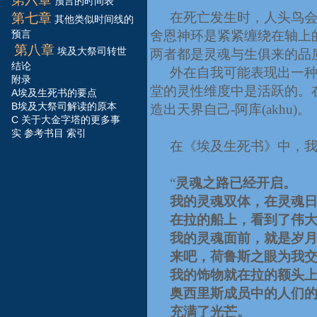
预言的时间表
在死亡发生时，人头鸟
第七
章
其他类似时间线的
舍恩神环是紧紧缠绕在轴上
预言
第八
章
埃及大祭司转世
两者都是灵魂与生俱来的品
结论
外在自我可能表现出一
附录
堂的灵性维度中是活跃的。
A
埃及生死书的要点
B
埃及大祭司解读的原本
造出天界自己
-
阿库
(akhu)
。
C
关于大金字塔的更多事
实
参考书目
索引
在《埃及生死书》中，
“
灵魂之路已经开启。
我的灵魂双体，在灵魂
在拉的船上，看到了伟
我的灵魂面前，就是岁
来吧，荷鲁斯之眼为我
我的饰物就在拉的额头
奥西里斯成员中的人们
充满了光芒。