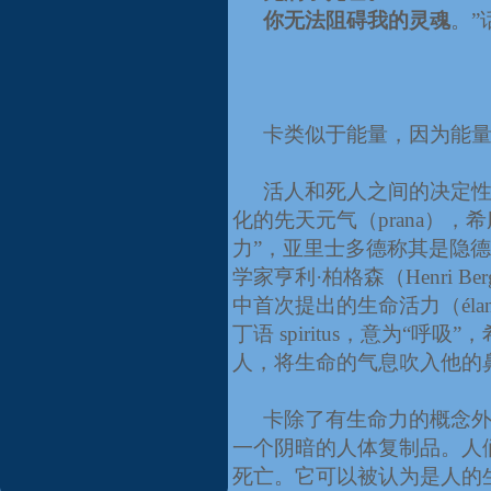
你无法阻碍我的灵魂
。”
卡类似于能量，因为能量
活人和死人之间的决定
化的先天元气（
prana
），希
力”，亚里士多德称其是隐
学家亨利·柏格森（
Henri Ber
中首次提出的生命活力（
éla
丁语
spiritus
，意为“呼吸”，
人，将生命的气息吹入他的
卡除了有生命力的概念外
一个阴暗的人体复制品。人
死亡。它可以被认为是人的