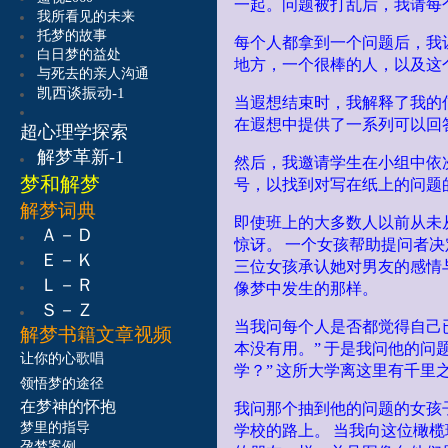
一起。问题被打乱后，我请每
我所看见的未来
托梦的故事
每个人都拿到一个问题后，我
白日梦的益处
地方，一个很棒的人，以及这
与死去的亲人沟通
凯西谈振动-1
当遐想结束时，我解释了我的
在遐想中提供了一系列可以回
超心理学探索
解梦革新-1
然后，我邀请学生在小组中依
梦和解梦
号，以找到对写在纸上的问题
解梦词典
即使班上的大多数人以前从未
Ａ－Ｄ
惊讶。
一个女孩帮助提问者决
Ｅ－Ｋ
三位女孩承认她对男友的感情
Ｌ－Ｒ
像梦中发生的那样。
Ｓ－Ｚ
当我问每个人是否都觉得自己
解梦书籍
文章视频
本没有用。”
于是我问他的问
让
你的心歌唱
学？”
这所大学离这里有千里
领悟梦的途径
在梦神的怀抱
我问那个抽到他的问题的女孩
梦里的指导
学校的路上。
当我向这位橄榄
孕梦案例