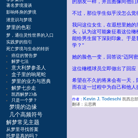
的朋友一样，并且图像向他们
著名梦境漫谈
影响终身的梦境
不过，那位学生似乎没怎么觉
潜意识与梦境
我问这位女生，在遐想里她的
梦里的色彩
头，认为这可能象征着这位橄
梦，通往灵性世界的入口
能给男生留下深刻印象。于是
实践梦的指引
学？”
死亡梦境与生命的转折
癌症的警告梦
她的脸色一变，回答说“迈阿密
解梦七法
意大利梦参圣人
这位橄榄球员立即做出了回应，
盒子里的响尾蛇
希望在不久的将来会有一天，
梦里的业力与恩典
而在这一过程中为自己和他人
解梦七步走
凯西解梦23条
Kevin J. Todeschi
作者：
凯西总
只是一个梦？
翻译：云思腾
梦境的边缘
几个高频符号
解梦常见主题
从梦里寻找答案
托梦是真的吗？