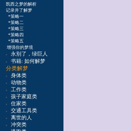
凯西之梦的解析
记录并了解梦
*策略一
*策略二
*策略三
*策略四
*策略五
增强你的梦境
永别了，绿巨人
书籍:
如何解梦
分类解梦
身体类
动物类
工作类
孩子家庭类
住家类
交通工具类
离世的人
冲突类