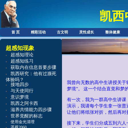
凯西
首 页
精彩活动
古文明
灵性成长
整体健康
超感知现象
超感知理论
超感知练习
获取内在信息首要步骤
凯西研究：他有过濒死
体验吗？
我曾向无数的高中生讲授关于
接地四步
梦境”。
这一个结合直觉和梦
与天使同行
意识梦境
有一次，我为一群高中生讲课
凯西之阿卡西
演示，我请每个学生拿一张普
滋养共情能力
四步骤
让他们将纸张对折，然后再对
世界觉醒的标志
使用金光清理
接下来，学生们分成五到六人
遥视2060