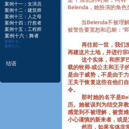
案例十一：女演员
Belenda
，她扮演的角色
案例十二：建筑师​
案例十三：
人之母
当
Belenda
不被理
案例十四：疗愈者
案例
十五：
工程师
被警告要宽恕和忍耐：
"
案
例
十
六
：
舞
者
案例十七：
再往前一世，我们
案例十八：
再建这片土地，并进行宗
这个实体，和所罗
结语
载的牧师
-
或公主和王子
是由于威势，不是由于
王关于恢复这些在他们
令。
那时她的名字是
Be
历。她被误判为结交异
感觉到不被理解，被责
小心谨慎的新来者，或是
然而，如果实体非