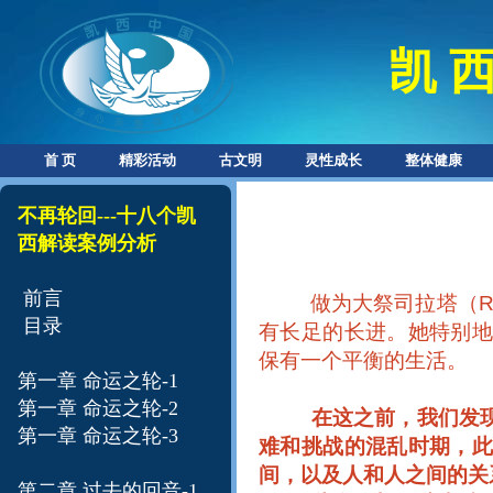
凯 西
首 页
精彩活动
古文明
灵性成长
整体健康
不再轮回---十八个凯
西解读案例分析​
前言
做为大祭司拉塔（
R
目录
有长足的长进。她特别
保有一个平衡的生活。
第一章 命运之轮-1
第一章 命运之轮-
2
在这之前，我们发
第一章 命运之轮-
3
难和挑战的混乱时期，
间，以及人和人之间的关
第二章 过去的回音-1