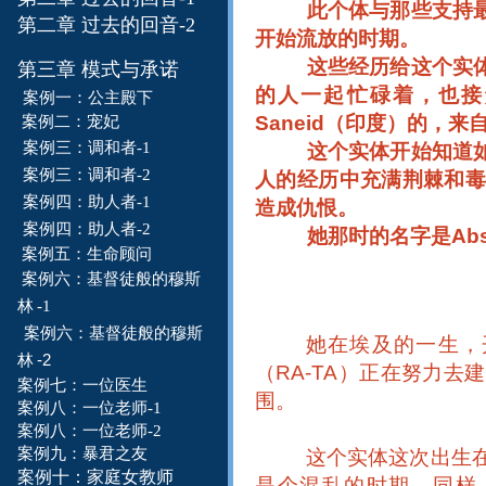
此个体与那些支持
第二章 过去的回音-2
开始流放的时期。
这些经历给这个实
第三章 模式与承诺
的人一起忙碌着，也接
案例一：
公主殿下
Saneid
（印度）的，来
案例二：
宠妃
案例三：调和者-1
这个实体开始知道
案例三：调和者-
2
人的经历中充满荆棘和
案例四：
助人者
-1
造成仇恨。
案例四：
助人者
-2
她那时的名字是
Abs
案例五：生命
顾问
案例六：
基督徒般
的穆
斯
林
-1
案例六：
基督徒般的
穆
斯
她在埃及的一生，
-2
林
（
RA-TA
）正在努力去建
案例七：一位
医
生
围。
案例八：一位老师-1
案例八：一位老师-2
案例九：暴君之友
这个实体这次出生
案例十：家庭女教师
是个混乱的时期，同样