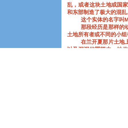
乱，或者这块土地或国
和东部制造了极大的混乱
这个实体的名字叫
M
那段经历是那样的
土地所有者或不同的小组
在兰开夏那片土地
以及深深的冥想中，她
来。
如果实体在那块土
悲哀，也会在内心领悟一
因此，在内省自己
望相关
---
想要帮助那些在
命的本质一个答案。
所有这些经历让实
力，而是
---
正如万军之主
实体以一种缓和的
给那些人，那些这个实体