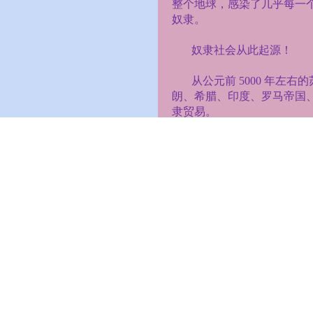
整个地球，感染了几乎每一
奴隶。
奴隶社会从此起源！
从公元前
5000
年左右的
朗、希腊、印度、罗马帝国
隶贸易。
今天，这种自私、自我满
1800
年代巴比伦的《汉谟拉
劳动的形式存在。
许多预言警告即将到来的
需要纯洁心灵才能转世进入
我们今天所看到的黑暗
中保持活力的人，才能转世
圣经启示录说这个新时代
脑、你们的内心、你们的目