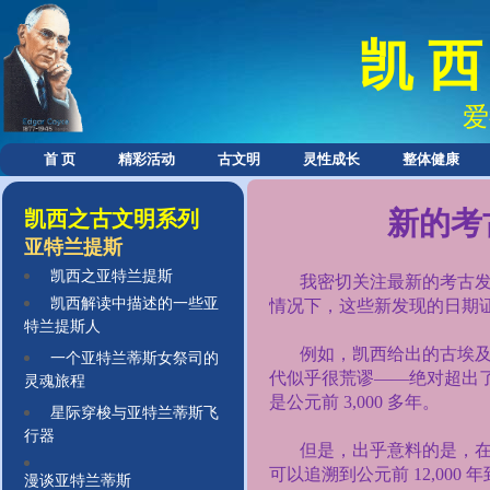
凯 西
爱
首 页
精彩活动
古文明
灵性成长
整体健康
新的考
凯西之古文明系列
亚特兰提斯
凯西之亚特兰提斯
我密切关注最新的考古发
凯西解读中描述的一些亚
情况下，这些新发现的日期
特兰提斯人
例如，凯西给出的古埃
一个亚特兰蒂斯女祭司的
代似乎很荒谬——绝对超出
灵魂旅程
是公元前
3,000
多年。
星际穿梭与亚特兰蒂斯飞
行器
但是，出乎意料的是，在
可以追溯到公元前
12,000
年
漫谈亚特兰蒂斯