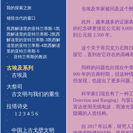
我的探索之旅
当埃及学家被问及这个
领悟当代的窗口
此外，越来越多的证据
的纪念碑更接近公元前
9,00
凯西解读里的亚特兰蒂斯-1
凯
西解读里的亚特兰蒂斯-
2
凯西
到公元前
2,500
年。
3
解读里的亚特兰蒂斯-
凯西解
4
读里的亚特兰蒂斯-
凯西解读
这个关于哥贝克力石阵
5
里的亚特兰蒂斯-
留它，直到在它存在的高峰
亚特兰蒂斯的教训
古埃及系列
同样的问题也出现在中美
900
年的古典时期，但这种
古埃及
些发现，也提出了更多问题
大祭司
古文明与我们的重生
科学家们现在有了一种工
Detection and Ranging
）与雷
拉塔诗史
雷达使用无线电波，而激光
1
2
3 4 5 6
隐藏的人造结构。
自
2017
年以来，研究人
中国上古戈壁文明
地搜索隐藏的结构。最新发