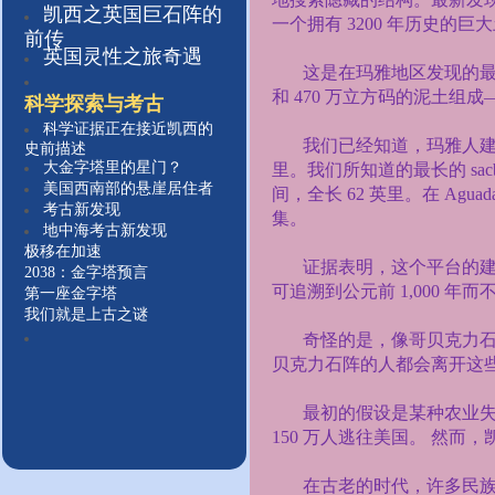
凯西之英国巨石
阵的
一个拥有
3200
年历史的巨大
前传
英国灵性之旅奇遇
这是在玛雅地区发现的
和
470
万立方码的泥土组成
科学探索与考古
科学证据正在接近凯西的
我们已经知道，玛雅人建
史前描述
大金字塔里的星门？
里。我们所知道的最长的
sac
美国西南部的悬崖居住者
间，全长
62
英里。在
Aguad
考古新发现
集。
地中海考古新发现
极移在加速
证据表明，这个平台的
2038：金字塔预言
可追溯到公元前
1,000
年而
第一座金字塔
我们就是上古之谜
奇怪的是，像哥贝克力石
贝克力石阵的人都会离开这
最初的假设是某种农业
150
万人逃往美国。 然而，
在古老的时代，许多民族