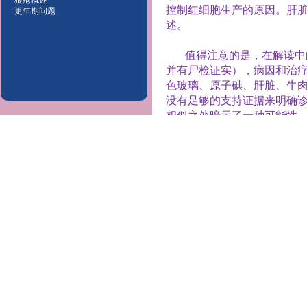
狼疮概述
控制红细胞生产的原因。肝
更年期问题
述。
值得注意的是，在解读中
并有尸检证实），病因和治
色玻璃、原子碘、肝脏、牛
没有足够的支持证据来明确
相似之处暗示了一种可能性
生化机制。
II.
治疗的基本原理
在这里所包括的案例中，
素进入结构或被建立起来的
那些通过肺部摄入的影响，
（
Peyer's patches
）和关联
胞，当它们从消化的食物中
分，作为重建身体的物质
--
作
生素物质所激活。这两种力