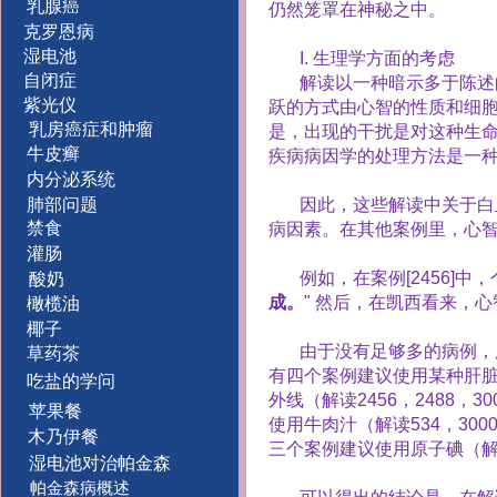
乳腺癌
仍然笼罩在神秘之中。
克罗恩病
湿电池
I.
生理学方面的考虑
自闭症
解读以一种暗示多于陈述
紫光仪
跃的方式由心智的性质和细
乳房癌症和肿瘤
是，出现的干扰是对这种生
牛皮癣
疾病病因学的处理方法是一
内分泌系统
肺部问题
因此，这些解读中关于白
禁食
病因素。在其他案例里，心
灌肠
例如，在案例
[2456]
中，
酸奶
成。
"
然后，在凯西看来，心
橄榄油
椰子
由于没有足够多的病例，
草药茶
有四个案例建议使用某种肝
吃盐的学问
外线（解读
2456
，
2488
，
30
苹果餐
使用牛肉汁（解读
534
，
300
木乃伊餐
三个案例建议使用原子碘（
湿电池对治帕金森
帕金森病概述