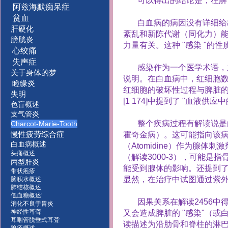
可以得出的结论是，在解
阿兹海默痴呆症
贫血
白血病的病因没有详细给
肝硬化
紊乱和新陈代谢（同化力）
膀胱炎
力量有关。这种
"
感染
"
的性
心绞痛
失声症
感染作为一个医学术语，
关于身体的梦
说明。在白血病中，红细胞
睑缘炎
红细胞的破坏性过程与脾脏
失明
[1 174]
中提到了
"
血液供应中
色盲概述
支气管炎
整个疾病过程有解读说是
Charcot-Marie-Tooth
慢性疲劳综合症
霍奇金病）。这可能指向该
白血病概述
（
Atomidine
）作为腺体刺激
头痛概述
（解读
3000-3
），可能是指
丙型肝炎
能受到腺体的影响。还提到
带状疱疹
显然，在治疗中试图通过紫
脑积水概述
肺结核概述
低血糖概述‘
因果关系在解读
2456
中
消化不良于胃炎
神经性耳聋
又会造成脾脏的
"
感染
"
（或
耳咽管脱垂式耳聋
读描述为沿肋骨和脊柱的淋