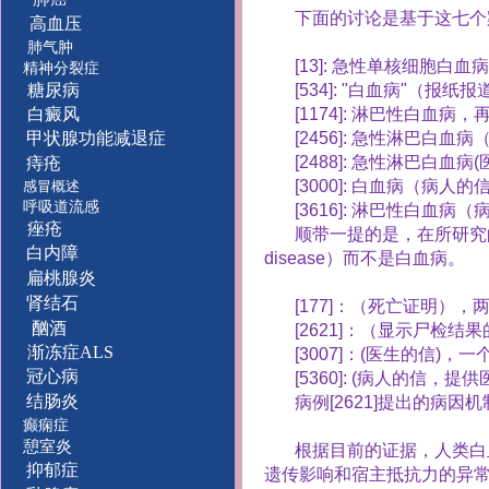
下面的讨论是基于这七个
高血压
肺气肿
[13]:
急性单核细胞白血病
精神分裂症
糖尿病
[534]: "
白血病
"
（报纸报
白癜风
[1174]:
淋巴性白血病，
甲状腺功能减退症
[2456]:
急性淋巴白血病
[2488]:
急性淋巴白血病
(
痔疮
[3000]:
白血病（病人的
感冒概述
呼吸道流感
[3616]:
淋巴性白血病（
痤疮
顺带一提的是，在所研究
白内障
disease
）而不是白血病。
扁桃腺炎
肾结石
[177]
：（死亡证明），
酗酒
[2621]
：（显示尸检结果
渐冻症ALS
[3007]
：
(
医生的信
)
，一
冠心病
[5360]: (
病人的信，提供
结肠炎
病例
[2621]
提出的病因机
癫痫症
憩室炎
根据目前的证据，人类白
抑郁症
遗传影响和宿主抵抗力的异