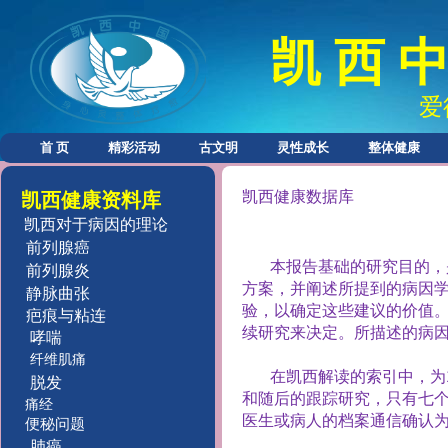
凯 西 中
爱
首 页
精彩活动
古文明
灵性成长
整体健康
凯西健康数据库
凯西健康资料库
凯西对于病因的理论
前列腺癌
本报告基础的研究目的，
前列腺炎
方案，并阐述所提到的病因
静脉曲张
验，以确定这些建议的价值
疤痕与粘连
续研究来决定。所描述的病
哮喘
纤维肌痛
在凯西解读的索引中，为
脱发
和随后的跟踪研究，只有七
痛经
医生或病人的档案通信确认
便秘问题
肺癌