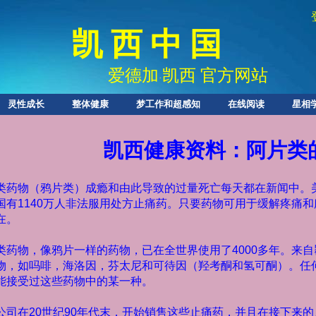
凯 西 中 国
爱德加
凯西 官方网站
·
灵性成长
整体健康
梦工作和超感知
在线阅读
星相
凯西健康资料：阿片类
类药物（鸦片类）成瘾和由此导致的过量死亡每天都在新闻中。
国有
1140
万人非法服用处方止痛药。只要药物可用于缓解疼痛和
在。
类药物，像鸦片一样的药物，已在全世界使用了
4000
多年。来自
物，如吗啡，海洛因，芬太尼和可待因（羟考酮和氢可酮）。任
能接受过这些药物中的某一种。
公司在
20
世纪
90
年代末，开始销售这些止痛药，并且在接下来的