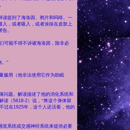
。
解读提到了海洛因、鸦片和吗啡。一
摄入，或者吸入，或者涂抹在皮肤上
警告。
们可能不得不诉诸海洛因，除非必
。”
量服用（他非法使用它作为助眠
痛问题。解读描述了他的消化系统和
解读（
5618-2
）说，“将这个身体留
不过在
1925
年，这个人还活着，他的
感觉系统或交感神经系统来提供必要