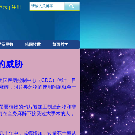
登录
注册
|
学及灵数
轮回转世
凯西哲学
的威胁
美国疾病控制中心（
CDC
）估计，目
麻醉，阿片类药物的使用问题就会一
罂粟植物的鸦片被加工制造药物和非
何在全身麻醉下接受过大手术的人，
几十年中，成瘾增加，过量死亡率从