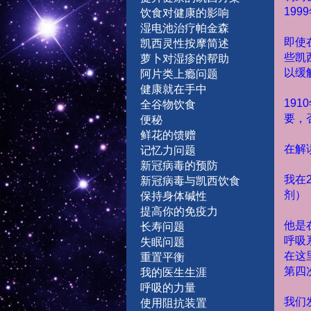
1999
饮食对健康的影响
湿
电
池
治
疗
帕
金
森
即使
凯西灵性按摩简述
些凯
萝卜对湿疹的帮助
以缓
阿片类上瘾问题
健康就在手中
1910
全谷物饮食
要，
便秘
鲜
花
的馈赠
在解
记
忆
力
问
题
新
冠
病
毒
的
预
防
我在
新冠病毒与凯西饮食
剂）
保持身体碱性
提
高
你
的
免
疫
力
他是
长
寿
问
题
呼吸
失
眠
问
题
在这
重
置
平
衡
第四
我
的
医
生
生
涯
呼
吸
的
力
量
我们
使
用
阻
抗
装
置