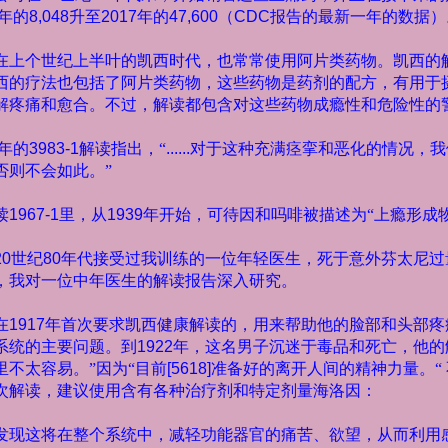
年的
8,048
升至
2017
年的
47,600
（
CDC
报告的最新一年的数据）
在上个世纪上半叶的凯西时代，也常常使用阿片类药物。凯西的
西的疗法也包括了阿片类药物，这些药物是药剂的配方，有用于
解疼痛和愈合。不过，解读都包含对这些药物成瘾性和危险性的
年的
3983-1
解读指出，“
......
对于这种充满痉挛和恶化的情况，我
否则不会如此。”
读
1967-1
里，从
1939
年开始，可待因和吗啡被描述为“上瘾形成物
20
世纪
80
年代接受过我训练的一位年轻医生，死于意外芬太尼过
，我对一位中年医生的解读报告深入研究。
在
1917
年首次要求凯西健康解读的，用来帮助他的脸部和头部疼
系统的主要问题。到
1922
年，这名男子沉迷于毒品和死亡，他的
里不太容易。”因为“目前
[5618]
准备好的离开人间的精神力量。“
次解读，建议使用含有各种治疗剂和特定剂量海洛因：
发现这将在整个系统中，减轻功能器官的痛苦、欲望，从而利用