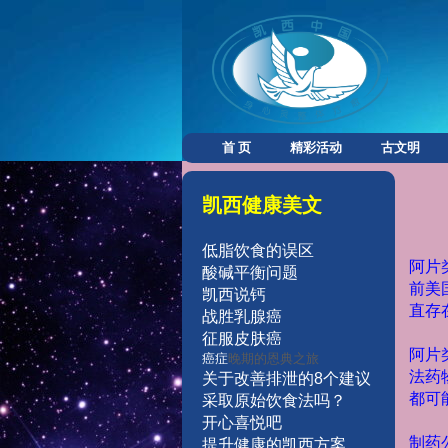
首 页
精彩活动
古文明
凯西健康美文
低脂饮食的误区
阿片
酸碱平衡问题
前美
凯西说钙
直存
战胜乳腺癌
征服皮肤癌
阿片
癌症
晚期的恩典之旅
法药
关于改善排泄的8个建议
都可
采取原始
饮食法吗？
开
心
喜
悦
吧
制药
提
升
健
康的凯西方案