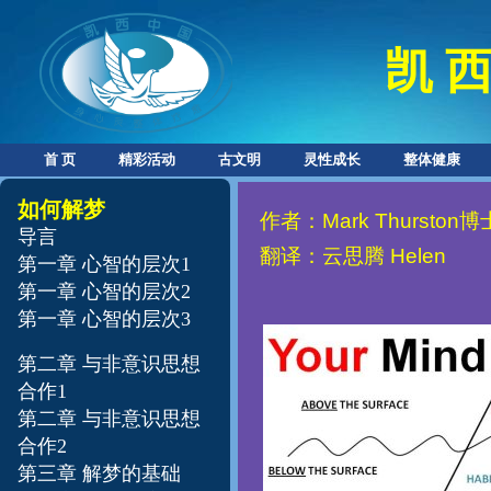
凯 西
首 页
精彩活动
古文明
灵性成长
整体健康
如何解梦
作者：
Mark Thurston
博
导言
翻译：云思腾
Helen
第一章 心智的层次1
第一章 心智的层次2
第一章 心智的层次3
第二章 与非意识思想
合作1
第二章 与非意识思想
合作2
第三章 解梦的基础