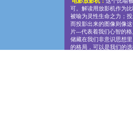
电影放影机：
这个比喻被
可。解读用放影机作为比
被喻为灵性生命之力；投
而投影出来的图像则像这
片---代表着我们心智
储藏在我们非意识思想里
的格局，可以是我们的选
磁带录音机：
储藏了的思
模型尤其重要的是指出了
只要回放记录的信息或歌
一遍就可治愈。这里需要
意识思想中的记忆格局，
自弹钢琴：
这个装置是心
自弹钢琴可以不费多少力
样的心智活动的习惯性格
考、感觉模式) 。但是