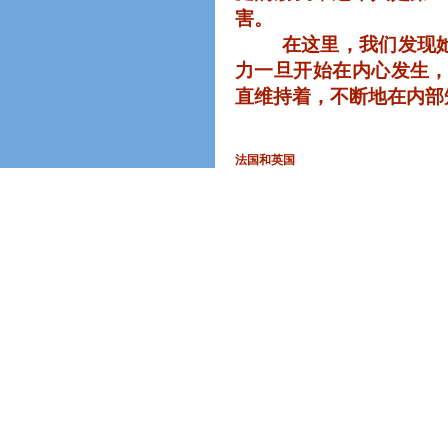
害。
在这里，我们发现
力一旦开始在内心发生
直维持着，不断地在内部
法国和英国
在这一世里她是保
服装的讲究，以及她保守
在之前一世，我们
她是保护逃亡者家庭中
宠妾，并且后来大部分
且有特别的保守秘密的能
解读最后给出了这