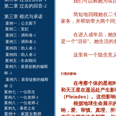
我们可以称她为埃
第二章 过去的回音-2
简短地回顾她在二
第三章 模式与承诺
家务，并帮助带大两个同
案例一：
公主殿下
案例二：
宠妃
在进入成年后，她
案例三：调和者-1
是一个
"
泪谷
"
。她生活的
案例三：调和者-
2
案例四：
助人者
-1
这里有一个隐含意
案例四：
助人者
-2
案例五：生命
顾问
案例六：
基督徒般
的穆
斯
林
-1
行星的影响
案例六：
基督徒般的
穆
斯
在考察个体的星相
-2
林
和天王星在遥远处产生影
案例七：一位
医
生
（
Pleiades
）。这些影响
案例八：一位老师-1
案例八：一位老师-2
根据地球生命展示
案例九：暴君之友
响，爱、审慎、真理、所
案例十：家庭女教师