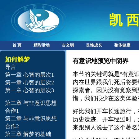
凯 西
首 页
精彩活动
古文明
灵性成长
整体健康
如何解梦
有意识地预览中阴界
导言
本节的关键词就是“有意
第一章 心智的层次1
内在世界跟我们死后将要
第一章 心智的层次2
探索者。因为没有觉察到
第一章 心智的层次3
惜，我们很少在这类体验
第二章 与非意识思想
合作1
好比我们开车长途旅行，
第二章 与非意识思想
历史遗迹。开车经过时，
合作2
来跟别人说去了这个著名
第三章 解梦的基础