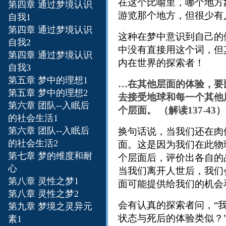
在这个比喻里，哪个地方
第四章
通过梦境认识
游览那个地方，但很少有
自我1
第四章
通过梦境认识
这种在梦中意识到自己的做梦
自我2
中没有直接用这个词，但
第四章
通过梦境认识
内在世界的探索者！
自我3
第五章
梦中的理想1
…在其他层面的体验，要
第五章
梦中的理想2
去接受地球和每一个其他
第六章
团队--入眠后
个层面。 （解读137-43）
的社会生活1
第六章
团队--入眠后
换句话说，当我们还在肉
的社会生活2
面。这是因为我们在此物
第七章 梦的维度和耐
个层面后，评价出各自的
心
当我们离开人世后，我们
第八章 灵性之梦1
面可能提供给我们的机会
第八章 灵性之梦2
会有认真的探索者问，“
第九章 梦境之灵异元
状态与死后的体验类似？
素1