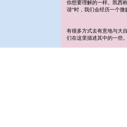
你想要理解的一样。凯西称这
谐”时，我们会经历一个微
有很多方式去有意地与大自
们在这里描述其中的一些
大自然冥想似乎是显而易见
属性---会使冥想者调谐
与自然界中生物之间的和谐
任何解释是真正需要的，
重要的。
有一种类似于冥想的做法
法仍然从调谐开始。首先
节。当你走在自然中，听