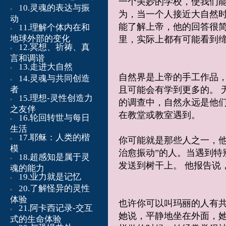
一个美妙的学校，使我们
10.灵魂的表达与振
为，当一个人接近大自然时
动
能了解上帝，他的回答很简
11.理解个体内在和
地球外部的变化
里，实际上都有可能看到
12.冥想、祈祷、真
言和调谐
13.走进大自然
自然界是上帝的手工作品
14.灵魂与共同创造
者
且可能会有学到更多的。 
15.理想-灵性创造力
的调查中，自然永远是他们
之友伴
在教堂或教室遇到。
16.轮回转世与每日
生活
17.耶稣：人类的楷
你可能就是那些人之一，他
模
治愈振动”的人。当遇到特
18.超感知是属于灵
发送到树干上。 他报告说
魂的能力
19.业力就是记忆
20.了解怪异的灵性
体验
也许你可以叫玛丽的人有共
21.阿卡西记录-交互
她说，平静地坐在外面，她
式的生命体验