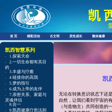
凯 
首 页
精彩活动
古文明
灵性成长
整体健康
凯西智慧系列
​1.探索天命
​2.
一切生命都有其目
的
3.
丰盛与疗癒
4.
链接你的高我
凯
5.
梦的指引
6.
成为上帝的友伴
无论在转换意识状态下还
7.
亲密关系、家庭与
灵魂伴侣
自然，让我们看到宇宙的有
8.
合一
（与造物主）共同创造的一
9.凯西健康疗愈法则