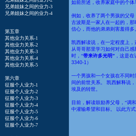
如前所述，收养家庭中的个体
兄弟姐妹之间的业力-3
兄弟姐妹之间的业力-4
例如，收养了两个男孩的父母
古波斯是一家人在一起的，那
信心，而他的弟弟则害羞得多
第五章
其他业力关系-1
凯西解读说，在一定程度上，
其他业力关系-2
从哥哥那里学习如何对自己感
其他业力关系-3
时，“
带来许多光明”
，这是在
其他业力关系-4
3340-1
）
其他业力关系-5
一个男孩和一个女孩在不同时
第六章
间的前世关系。
凯西解释说，
征服个人业力-1
埃及的转世。
征服个人业力-2
征服个人业力-3
目前，解读鼓励养父母，“调
征服个人业力-4
中灌输希望和目标。
以此方式
征服个人业力-5
征服个人业力-6
征服个人业力-7