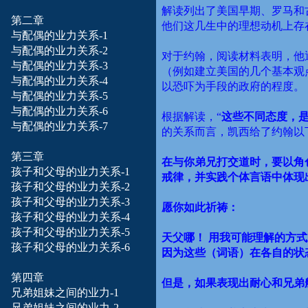
解读列出了美国早期、罗马和
第二章
他们这几生中的理想动机上存
与配偶的业力
关系-1
与配偶的业力
关系-2
对于约翰，阅读材料表明，他
与配偶的业力
关系-3
（例如建立美国的几个基本观
与配偶的业力
关系-4
以恐吓为手段的政府的程度。
与配偶的业力
关系-5
与配偶的业力
关系-6
根据解读，“
这些不同态度，
与配偶的业力
关系-7
的关系而言，凯西给了约翰以
第三章
在与你弟兄打交道时，要以角
孩子和
父母
的业力关系-1
戒律，并实践个体言语中体现
孩子和
父母
的业力关系-2
孩子和
父母
的业力关系-3
愿你如此祈祷：
孩子和
父母
的业力关系-4
孩子和
父母
的业力关系-5
天父哪！
用我可能理解的方式
孩子和
父母
的业力关系-6
因为这些（词语）在各自的状
第四章
但是，如果表现出耐心和兄弟
兄弟姐妹之间的业力-1
兄弟姐妹之间的业力-2