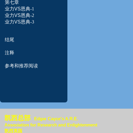
第七章
业力
VS
恩典-1
业力
VS
恩典-2
业力
VS
恩典-3
结尾
注释
参考和
推荐
阅读
凯西总部
Edgar Cayce's A.R.E.
Association for Research an
d Enlightenment
凯西英国