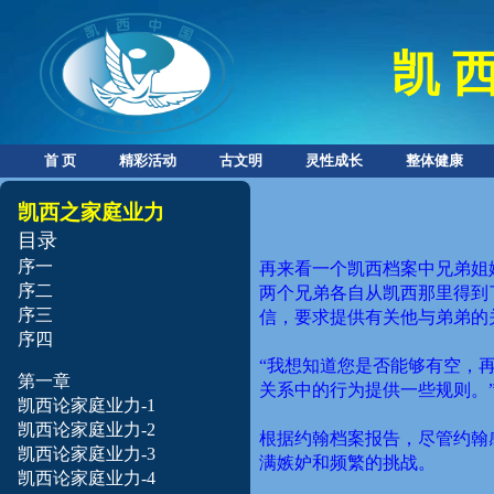
凯 西
首 页
精彩活动
古文明
灵性成长
整体健康
凯西之家庭业力
目录
序一
再来看一个凯西档案中兄弟姐
序二
两个兄弟各自从凯西那里得到
序三
信，要求提供有关他与弟弟的
序四
“我想知道您是否能够有空，
第一章
关系中的行为提供一些规则。
凯西论家庭业力-1
凯西论家庭业力-2
根据约翰档案报告，尽管约翰
凯西论家庭业力-3
满嫉妒和频繁的挑战。
凯西论家庭业力-4