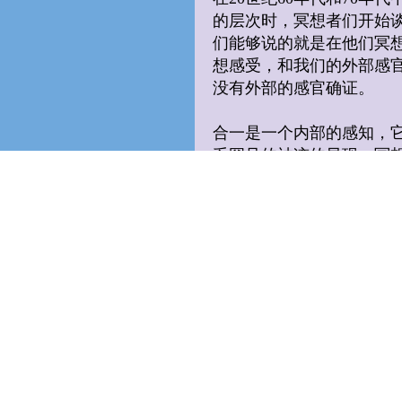
的层次时，冥想者们开始
们能够说的就是在他们冥
想感受，和我们的外部感
没有外部的感官确证。
合一是一个内部的感知，
乏罕见的神迹的显现，冥
与他的使徒腓力在最后的
父的合一，并且他通过认
帝合一的证据。
但是让我们把这个合一的
体的合一里面？如果他们
许在这个集体里面做这么
Morton Blumenth
复杂的讨论里面，我们能
将在这里意译：