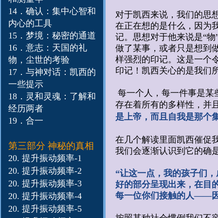
14．确认：集中心智和
对于凯西来说，我们的思
内心的工具
在正在想的是什么，因为我
15．梦境：秘密的通道
记。思想对于他来说是“物
16．意志：天国的礼
做了某事，或者只是想到
样强烈的印记。这是一个
物，尘世的考验
印记！凯西关心的是我们
17．与神对话：凯西的
一些提示
每一个人，每一件事是某
18．灵和灵魂：了解和
存在着所有的多样性，并
经历两者
是上帝，而且自我是那个
19．合一
在几个解读里面凯西催促
第三部分 神秘的真相
我们会逐渐认识到它的确
20. 提升振动频率-1
20. 提升振动
频率-2
“让这一点，我的孩子们
20. 提升振动
频率-3
好的部分呈现出来，在目
每一位你们接触的人——
20. 提升振动
频率-4
20. 提升振动
频率-5