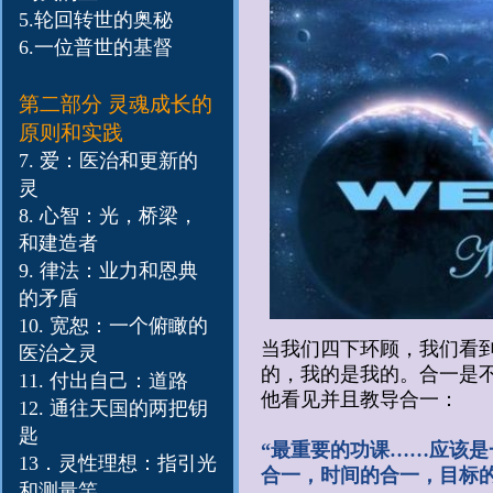
5.
轮回转世的奥秘
6.
一位普世的基督
第二部分
灵魂成长的
原则和实践
7. 爱：医治和更新的
灵
8. 心智：光，桥梁，
和建造者
9. 律法：业力和恩典
的矛盾
10. 宽恕：一个俯瞰的
当我们四下环顾，我们看
医治之灵
的，我的是我的。合一是
11.​ 付出自己：道路
他看见并且教导合一：
12.​ 通往天国的两把钥
匙
“最重要的功课……应该
13．灵性理想：指引光
合一，时间的合一，目标
和测量竿