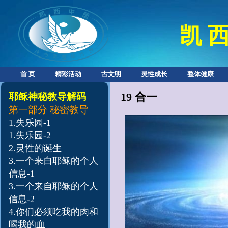
凯 西
首 页
精彩活动
古文明
灵性成长
整体健康
19
合一
耶稣神秘教导解码
第一部分
秘密教导
1.
失乐园-1
1.
失乐园-2
2.
灵性的诞生
3.
一个来自耶稣的个人
信息-1
3.一个来自耶稣的个人
信息-2
4.
你们必须吃我的肉和
喝我的血