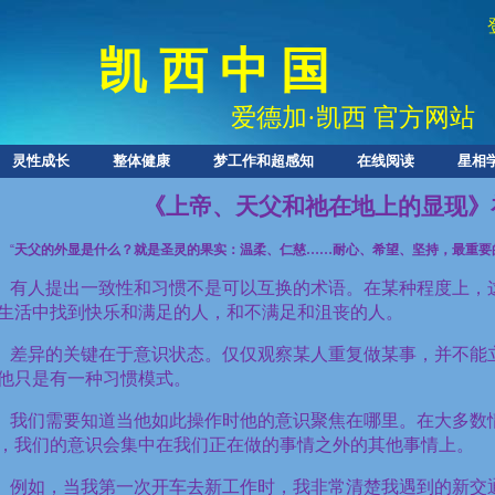
凯 西 中 国
爱德加
·
凯西 官方网站
灵性成长
整体健康
梦工作和超感知
在线阅读
星相
《上帝、天父和祂在地上的显现》补
“
天父的外显是什么？就是圣灵的果实：温柔、仁慈……耐心、希望、坚持，最重要
有人提出一致性和习惯不是可以互换的术语。在某种程度上，
生活中找到快乐和满足的人，和不满足和沮丧的人。
差异的关键在于意识状态。仅仅观察某人重复做某事，并不能
他只是有一种习惯模式。
我们需要知道当他如此操作时他的意识聚焦在哪里。在大多数
，我们的意识会集中在我们正在做的事情之外的其他事情上。
例如，当我第一次开车去新工作时，我非常清楚我遇到的新交