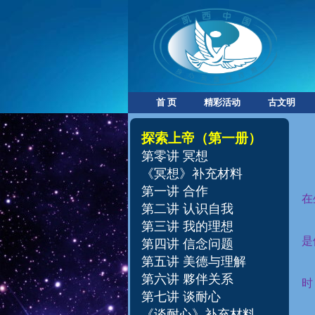
首 页
精彩活动
古文明
探索上帝
（第一册）
第零讲
冥想
《冥想》补充材料
第一讲 合作
在
第二讲 认识自我
第三讲 我的理想
是
第四讲 信念问题
第五讲 美德与理解
第六讲 夥伴关系
时
第七讲 谈耐心
《谈耐心》补充材料