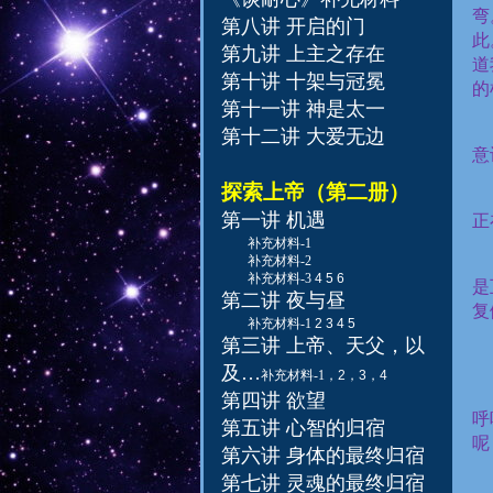
弯
第八讲 开启的门
此
第九讲 上主之存在
道
第十讲 十架与冠冕
的
第十一讲 神是太一
第十二讲 大爱无边
意
探索上帝（第二册）
第一讲 机遇
正
补充材料-1
补充材料-2
补充材料-3
4
5
6
是
第二讲 夜与昼
复
补充材料-1
2
3
4
5
第三讲 上帝、天父，以
及
…
补充材料-1
，
2
，
3
，
4
第四讲 欲望
呼
第五讲 心智的归宿
呢
第六讲 身体的最终归宿
第七讲 灵魂的最终归宿