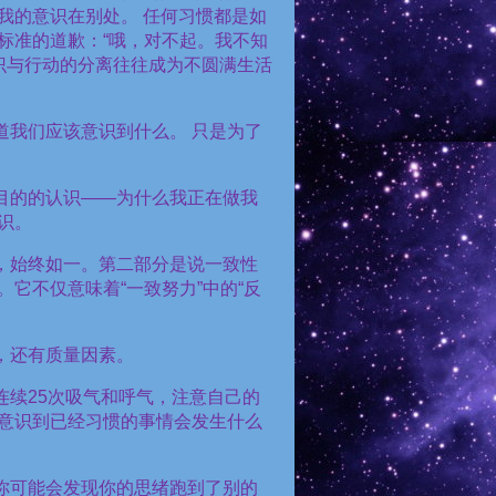
我的意识在别处。 任何习惯都是如
标准的道歉：
“
哦，对不起。我不知
识与行动的分离往往成为不圆满生活
道我们应该意识到什么。 只是为了
目的的认识
——
为什么我正在做我
识。
，始终如一。第二部分是说一致性
。它不仅意味着
“
一致努力
”
中的
“
反
，还有质量因素。
连续
25
次吸气和呼气，注意自己的
意识到已经习惯的事情会发生什么
你可能会发现你的思绪跑到了别的