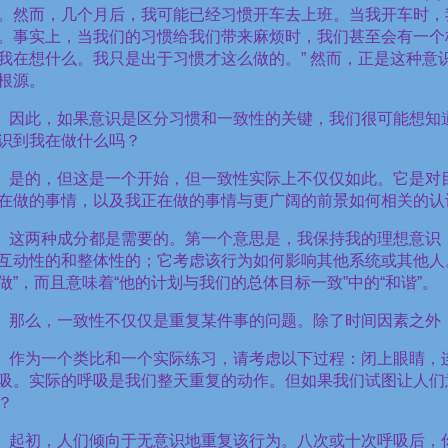
。然而，几个月后，我可能已经习惯开车去上班。当我开车时，
。事实上，当我们的习惯给我们带来麻烦时，我们甚至会有一个
我在想什么。我只是出于习惯才这么做的。
”
然而，正是这种意
根源。
因此，如果意识是区分习惯和一致性的关键，我们很可能想知
识到我在做什么吗？
是的，但这是一个开始，但一致性实际上不仅仅如此。它是对
在做的事情，以及我正在做的事情与更广阔的前景如何相关的认
这两种成分都是需要的。第一个意思是，我保持我的理想意识
互动性的和整体性的；它考虑该行为如何影响其他系统或其他人
做
”
，而且意味着
“
他的计划与我们的总体目标一致
”
中的
“
和谐
”
。
那么，一致性不仅仅是重复某件事的问题。除了时间因素之外
作为一个类比和一个实际练习，请考虑以下过程：闭上眼睛，
吸。实际的呼吸是我们整天重复的动作。但如果我们试图让人们
？
起初，人们倾向于无意识地重复该行为。八次或十次呼吸后，