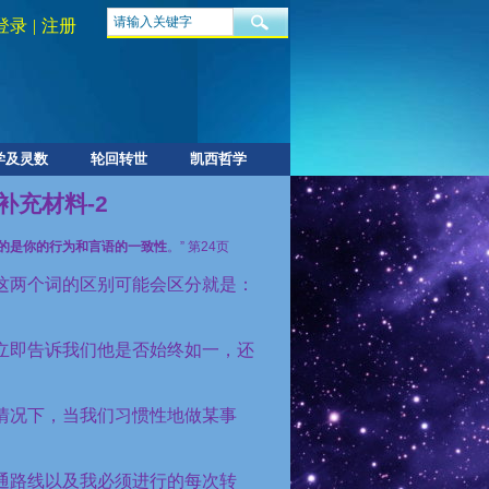
登录
|
注册
学及灵数
轮回转世
凯西哲学
充材料-2
的是你的行为和言语的一致性
。” 第
24
页
这两个词的区别可能会区分就是：
立即告诉我们他是否始终如一，还
情况下，当我们习惯性地做某事
通路线以及我必须进行的每次转