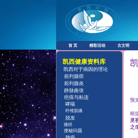
首 页
精彩活动
古文明
凯西健康资料库
凯西对于病因的理论
前列腺癌
前列腺炎
静脉曲张
疤痕与粘连
预
哮喘
纤维肌痛
根
脱发
灵
痛经
之
便秘问题
肺癌