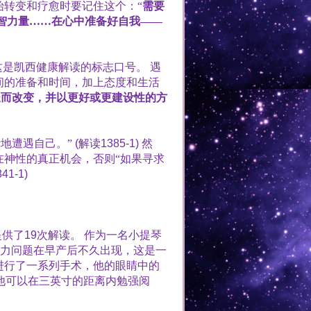
转变和疗愈时要记住这个：“
需要
智力量……在心中准备好自我——
这是凯西健康解读的标志口号。
遇
间的准备和时间，加上态度和生活
长而改变，并以更好或更建设性的方
地遭遇自己。”
(
解读
1385-1)
然
神性的真正机会，否则“如果寻求
841-1)
提供了
19
次解读。
作为一名小提琴
力问题在早产后不久出现，这是一
进行了一系列手术，他的眼睛中的
他可以在三英寸的距离内勉强阅