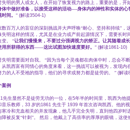
时失明的男人或女人，在开始了恢复视力的路上，重要的是，开始
身体中做好准备，以接受这样的活动
----
身体内的神性和实体的心
视时间。
”
(
解读
3504-1)
扰数百万人的盲症的深刻挑战并大声呼唤“耐心、坚持和持续”，
像失明这样的情况，尤其是在业力或产前起源情况下，需要长时
改变。
“
让我们慢慢来，不要过分强调视力的矫正。让其随着成
使用所获得的东西——这比试图加快速度要好。
”
(
解读
1861-10)
对失明需要面对自我。
“因为当每个灵魂都在肉体中时，总会不断
，从凯西富有同情心的角度来看，这一挑战可以被视为，发现内在
努力的人不受祂的指导，他们的寻求或努力都是徒劳的。
”
(
解读
个案例
61
先生显然不是徒劳无功的一位，在
5
年半的时间里，凯西为他
和音乐教师，
33
岁的
1861
先生于
1939
年首次咨询凯西。他的视
与寒冷和充血相关的并发现象，他几乎完全失明，直到他四岁时
内障被反复“针刺”。
然后，他戴上了高倍率的厚厚的眼镜，这使
。