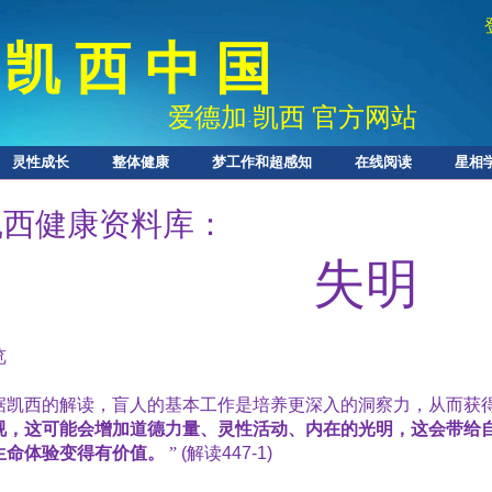
凯 西 中 国
爱德加
凯西 官方网站
·
灵性成长
整体健康
梦工作和超感知
在线阅读
星相
凯西健康资料库：
失明
览
据凯西的解读，盲人的基本工作是培养更深入的洞察力，从而获
视，这可能会增加道德力量、灵性活动、内在的光明，这会带给
生命体验变得有价值。
”
(
解读
447-1)