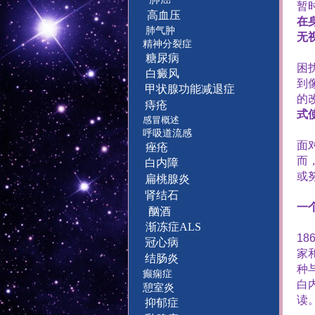
暂
高血压
在
肺气肿
无
精神分裂症
糖尿病
困
白癜风
到
甲状腺功能减退症
的
痔疮
式
感冒概述
呼吸道流感
面
痤疮
而
白内障
或
扁桃腺炎
肾结石
一
酗酒
渐冻症ALS
18
冠心病
家
结肠炎
种
癫痫症
白
憩室炎
读
抑郁症