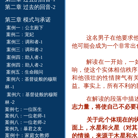
第二章 过去的回音-2
第三章 模式与承诺
案例一：
公主殿下
案例二：
宠妃
这名男子在他要求
案例三：调和者-1
他可能会成为一个非常出
案例三：调和者-
2
案例四：
助人者
-1
解读在一开始，一
案例四：
助人者
-2
响，使这个实体相信秩序
案例五：生命
顾问
和他强壮的性情脾气有
案例六：
基督徒般
的穆
斯
益。事实上，所有不利的
林
-1
案例六：
基督徒般的
穆
斯
在解读的段落中描
-2
林
志力量，将使自己不必要
案例七：一位
医
生
案例八：一位老师-1
关于此个体现在的
案例八：一位老师-2
面上，水星和火星（对其
案例九：暴君之友
的情操，来源于木星和水
案例十：家庭女教师