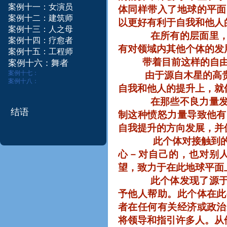
案例十一：女演员
体同样带入了地球的平面
案例十二：建筑师​
以更好有利于自我和他人
案例十三：
人之母
在所有的层面里
案例十四：疗愈者
有对领域内其他个体的发
案例
十五：
工程师
带着目前这样的自
案
例
十
六
：
舞
者
案例十七：
由于源自木星的高
案例十八：
自我和他人的提升上，就
在那些不良力量
结语
制这种愤怒力量导致他有
自我提升的方向发展，并
此个体对接触到
心－对自己的，也对别
望，致力于在此地球平面
此个体发现了源
予他人帮助。此个体在此
者在任何有关经济或政治
将领导和指引许多人。从