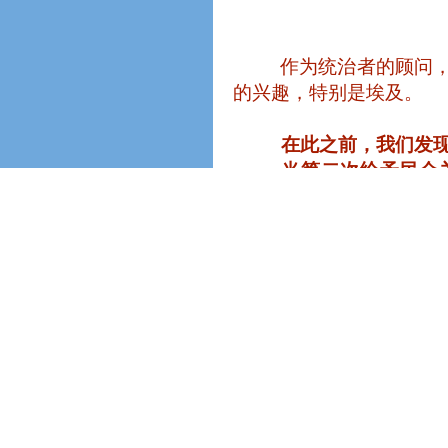
作为统治者的顾问
的兴趣，特别是埃及。
在此之前，我们发
当第二次给予民众
Conraden
，负责那个时
在那个时期收集了很多数
我们再次发现催促
将要展现的、在地球层
展。
在希腊那一世，他