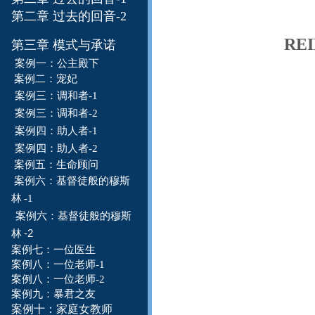
第二章 过去的回音-2
RE
第三章 模式与承诺
案例一：
公主殿下
案例二：
宠妃
案例三：调和者-1
案例三：调和者-
2
案例四：
助人者
-1
案例四：
助人者
-2
案例五：生命
顾问
案例六：
基督徒般
的穆
斯
林
-1
案例六：
基督徒般的
穆
斯
-2
林
案例七：一位
医
生
案例八：一位老师-1
案例八：一位老师-2
案例九：暴君之友
案例十：家庭女教师