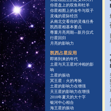
你星盘上的双鱼和牡羊
你星相图上的金牛与双子
灵魂的星际经历
从南北交看你的灵魂任务
凯西星相基本要点
尊重月亮周期---新月仪式
行星回归
月亮的影响力
凯西占星应用
即将到来的年代
土星与天王星对冲相的影
响
土星的振动
冥王星：火的考验
土星的影响力在增强
天王星的影响力在增强
2010年夏天的大十字
银河中心相合
海王星的振动