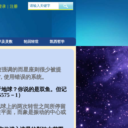
登录
|
注册
学及灵数
轮回转世
凯西哲学
被强调的而星座则很少被提
, 使用错误的系统。
生于地球？你说的是双鱼。但记
75－1）
地球上的两次转世之间所停留
质平面，而象是振动的中心或