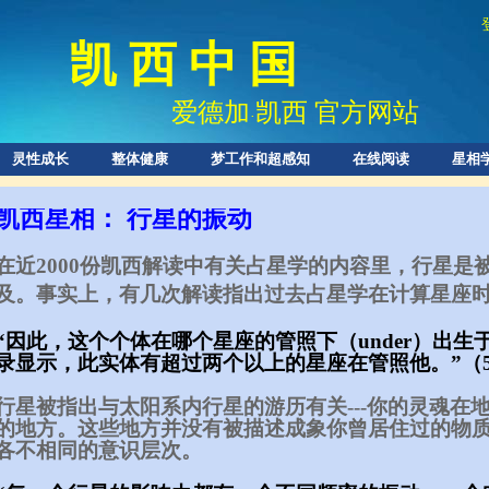
凯 西 中 国
爱德加
凯西 官方网站
·
灵性成长
整体健康
梦工作和超感知
在线阅读
星相
凯西星相： 行星的振动​
在近2000份凯西解读中有关占星学的内容里，行星是
及。事实
上，有几次解读指出过去占星学在计算星座时
“因此，这个个体在哪个星座的管照下（under）出
录显示，此实体有超过两个以上的星座在管照他。”（55
行星被指出与太阳系内行星的游历有关---你的灵魂在
的地方。这些地方并没有被描述成象你曾居住过的物
各不相同的意识层次。