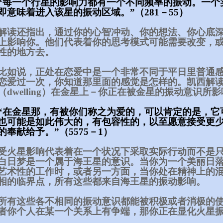
“每一个行星的影响力都有一个不同频率的振动。一个
即意味着进入该星的振动区域。”（281－55）
解读还指出，通过你的心智冲动、你的想法、你心底
上影响你。他们代表着你的思考模式可能需要改变，
性的地方去。
比如说，正处在恋爱中是一个非常不同于平日里普通
恋爱过一次，你知道那里面的感觉是怎样的。凯西解读
（dwelling）在金星上－你正在被金星的振动意识所
“在金星那，有被你们称之为爱的，可以肯定的是，它
也可能是如此伟大的，有包容性的，以至愿意接受更
的奉献给予。”（5575－1）
受火星影响代表着在一个状况下采取实际行动而不是
白日梦是一个属于海王星的意识。当你为一个美丽日
艺术性的工作时，或者另一方面，当你处在精神上的
相的临界点，所有这些都来自海王星的振动影响。
所有这些各不相同的振动意识都能被积极或者消极的
者你个人在某一个关系上有争端，那你正在显化火星