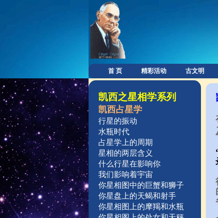
首 页
精彩活动
古文明
凯西之星相学系列
凯西占星学
行星的振动
水瓶时代
占星学上的周期
星相的两层含义
什么行星在影响你
我们影响着宇宙
你星相图中的巨蟹和狮子
你星盘上的天蝎和射手
你星相图上的摩羯和水瓶
你星相图上的处女和天秤