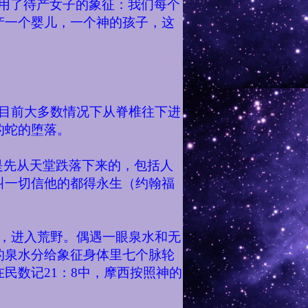
使用了待产女子的象征：我们每个
产一个婴儿，一个神的孩子，这
目前大多数情况下从脊椎往下进
的蛇的堕落。
是先从天堂跌落下来的，包括人
叫一切信他的都得永生（约翰福
，进入荒野。偶遇一眼泉水和无
的泉水分给象征身体里七个脉轮
在民数记
21
：
8
中，摩西按照神的