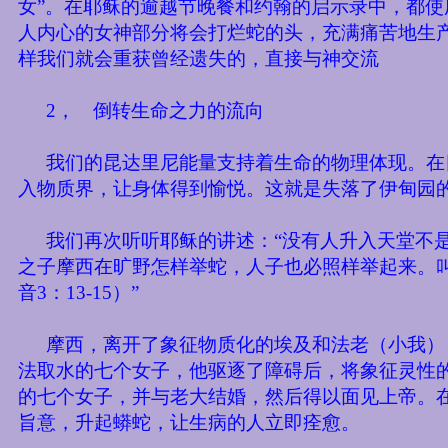
女”。在耶稣的逾越节晚餐和约翰的启示录中，都
人内心的女神部分将会打烂蛇的头，充满痛苦地生
样我们就会重获曾经遗失的，直接与神交流
2，
倒转生命之力的流向
我们的昆达里尼能量支持着生命的物理体现。在
入物质界，让身体得到愉悦。这就是失落了伊甸园
我们再次听听耶稣的讲述：“没有人升入天堂不
之子摩西在旷野怎样举蛇，人子也必照样举起来。
音
3
：
13-15
）”
摩西，离开了象征物质化的埃及和法老（小我）
法取水的七个女子，他驱逐了障碍后，将象征灵性
的七个女子，并与老大结婚，然后得以面见上帝。
旨意，升起蟒蛇，让生病的人立即痊愈。