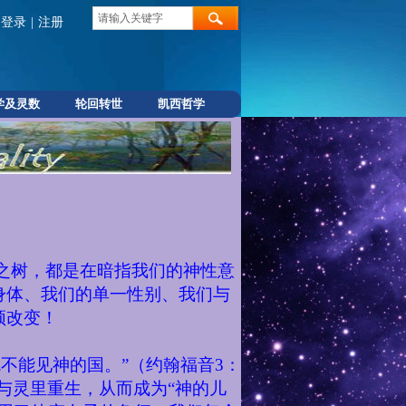
登录
|
注册
学及灵数
轮回转世
凯西哲学
之树，都是在暗指我们的神性意
身体、我们的单一性别、我们与
须改变！
不能见神的国。”（约翰福音
3
：
与灵里重生，从而成为“神的儿