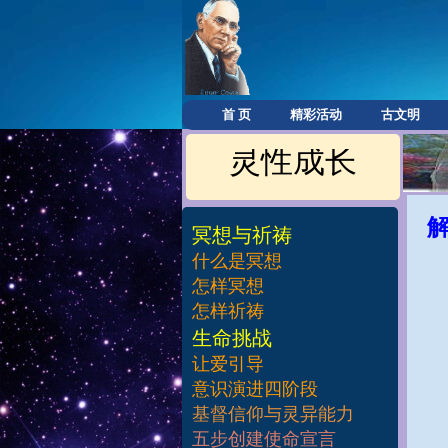
首 页
精彩活动
古文明
灵性成长
冥想与祈祷
什么是冥想
怎样冥想
怎样祈祷
​生命挑战
让爱引导
意识演进四阶段
基督信仰与灵异能力
五步创建使命宣言