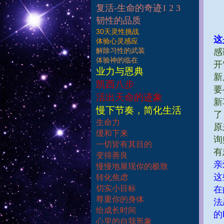
复活-生命的奇迹1 2 3
韧性的品质
30天灵性挑战
这
体验心灵感应
解除习性的武装
感
体验神的临在
开
业力与恩典
新
凯西八步
要
活出天命的迹象
新
慢下节奏，简化生活
了
生命力
原
缓和下来
询
一切皆有其目的
有
变得善良
亲
慢慢地展现你的极致
这
转化焦虑
切实小目标
在
尊重你的身体
法
给成长时间
的
心里的自我形象