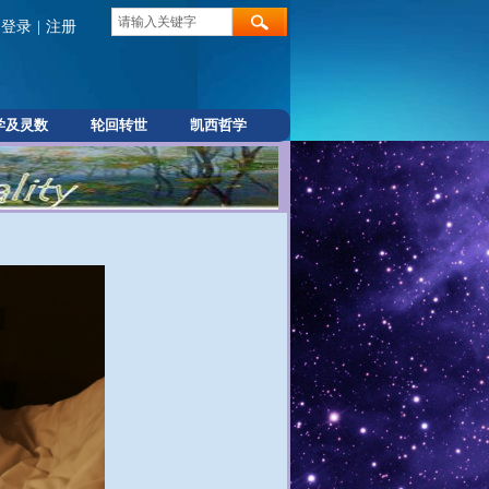
登录
|
注册
学及灵数
轮回转世
凯西哲学