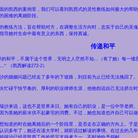
面的凯西的案例里，我们可以看到凯西式的灵性教练如何极大的帮助
的困难的离婚阶段。
的教练方法，旨在帮助对方，在调整生活方向时，忠实于自己的灵魂
指导她对生命中最有意义的东西，保持真诚。
传递和平
…
样的和平，不属于这个世界，无明之人茫然不知
（有了她）每一缕
…
272-2
”
（凯西解读
）
沙的婚姻问题已经走了多年的下坡路，到目前为止已经无法挽回了。
夫忙碌于快节奏的、厚利的职业律师生涯，他抱怨说自己无法挤出时
瑞沙来说，这也不是世界末日。她有自己的职业，是一位中学老师。
因为靠她的薪水供不起豪宅的消费。不过，她也知道也许自己可以做
想知道的时在她离婚后的一个阶段里，是否走在正确的方向上。于是
认识多年了，她还在读大学时，就听说过解读的事情。在过去的几年
特瑞沙已经是凯西工作的坚定支持者之一，不时地给予捐献。