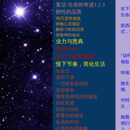
复活-生命的奇迹1 2 3
在下
韧性的品质
生命
30天灵性挑战
体验心灵感应
凯西
解除习性的武装
式，
体验神的临在
业力与恩典
凯西八步
“这
活出天命的迹象
颂歌
慢下节奏，简化生活
生命力
特瑞
缓和下来
她丈
一切皆有其目的
姻。
变得善良
慢慢地展现你的极致
对特
转化焦虑
次，
切实小目标
尊重你的身体
她最
给成长时间
他们
心里的自我形象
上，