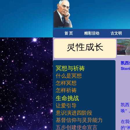
首 页
精彩活动
古文明
灵性成长
凯西
冥想与祈祷
Stor
什么是冥想
怎样冥想
怎样祈祷
​生命挑战
凯西
让爱引导
唤”
意识演进四阶段
基督信仰与灵异能力
在我
五步创建使命宣言
的“