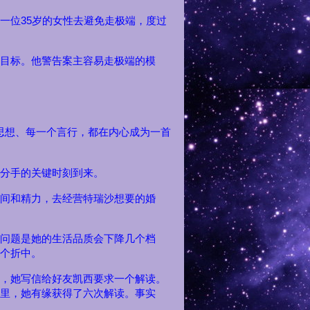
35
一位
岁的女性去避免走极端，度过
目标。他警告案主容易走极端的模
思想、每一个言行，都在内心成为一首
分手的关键时刻到来。
间和精力，去经营特瑞沙想要的婚
问题是她的生活品质会下降几个档
个折中。
，她写信给好友凯西要求一个解读。
里，她有缘获得了六次解读。事实