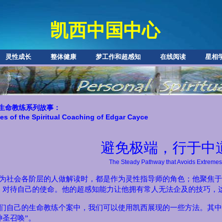
凯西中国中心
灵性成长
整体健康
梦工作和超感知
在线阅读
星相
生命教练系列故事：
ies of the Spiritual Coaching of Edgar Cayce
避免极端，行于中
The Steady Pathway that Avoids Extremes
为社会各阶层的人做解读时，都是作为灵性指导师的角色；他聚焦于
，对待自己的使命。他的超感知能力让他拥有常人无法企及的技巧，
们自己的生命教练个案中，我们可以使用凯西展现的一些方法。其中
神圣召唤”。