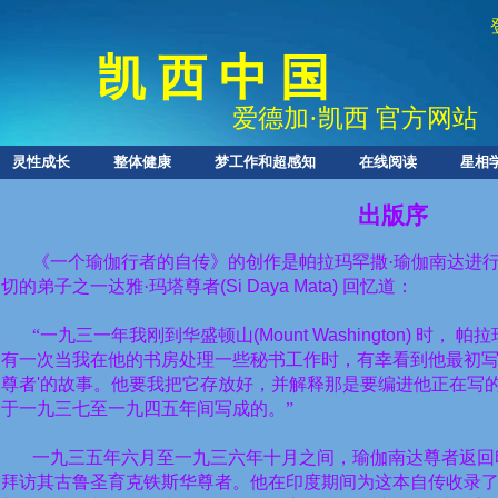
凯 西 中 国
爱德加
·
凯西 官方网站
灵性成长
整体健康
梦工作和超感知
在线阅读
星相
出版序
《一个瑜伽行者的自传》的创作是帕拉玛罕撒·瑜伽南达进
切的弟子之一达雅·玛塔尊者
(Si Daya Mata)
回忆道：
“一九三一年我刚到华盛顿山
(Mount Washington)
时，
帕拉
有一次当我在他的书房处理一些秘书工作时，有幸看到他最初写
尊者
'
的故事。他要我把它存放好，并解释那是要编进他正在写
于一九三七至一九四五年间写成的。”
一九三五年六月至一九三六年十月之间，瑜伽南达尊者返回
拜访其古鲁圣育克铁斯华尊者。他在印度期间为这本自传收录