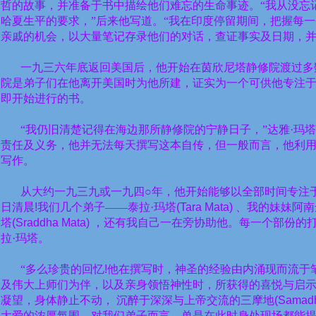
哲的故事，并准备于书中描绘他们难忘的生命事迹。“我从没忘
哈夏生平的要求，”后来他写道。“我在印度停留期间，把握每
亲戚的机会，以大量笔记存录他们的对话，查证事实及日期，并
一九三六年底返回美国后，他开始在茵欣尼塔静修院渡过多
院是弟子们在他离开美国时为他所建，证实为一个可供他专注
即开始进行的书。
“我仍旧清楚记得在海边那所静修院的宁静日子，”达雅·玛
责任及义务，他并无法每天撰写这本自传，但一般而言，他利
写作。
从大约一九三九或一九四○年，他开始能够以全部时间专注于
日清晨
!
我们几个弟子——泰拉·玛塔
(Tara Mata)
、我的妹妹阿南
塔
(Sraddha Mata)
，还有我自己一在旁协助他。每一个部份的
拉·玛塔。
“多么珍贵的回忆
!
他在撰写时，神圣的经验由内涌现而流于
及伟大上师们为伴，以及亲身领悟神性时，所获得的喜悦与启
凝望，身体静止不动，
沉醉于深深与上帝交流的三摩地
(Samad
大爱的浓厚氛围。对我们弟子而言，单是在此时身处现场都能