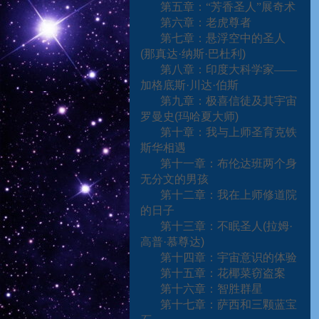
第五章：“芳香圣人”展奇术
第六章：老虎尊者
第七章：悬浮空中的圣人
(
那真达·纳斯·巴杜利
)
第八章：印度大科学家——
加格底斯·川达·伯斯
第九章：极喜信徒及其宇宙
罗曼史
(
玛哈夏大师
)
第十章：我与上师圣育克铁
斯华相遇
第十一章：布伦达班两个身
无分文的男孩
第十二章：我在上师修道院
的日子
第十三章：不眠圣人
(
拉姆·
高普·慕尊达
)
第十四章：宇宙意识的体验
第十五章：花椰菜窃盗案
第十六章：智胜群星
第十七章：萨西和三颗蓝宝