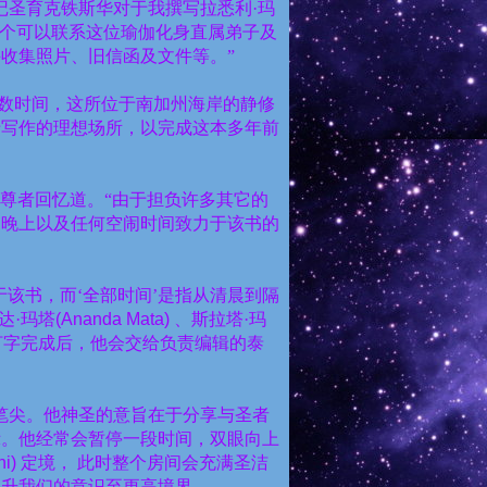
记圣育克铁斯华对于我撰写拉悉利·玛
一个可以联系这位瑜伽化身直属弟子及
收集照片、旧信函及文件等。”
数时间，这所位于南加州海岸的静修
于写作的理想场所，以完成这本多年前
塔尊者回忆道。“由于担负许多其它的
用晚上以及任何空闹时间致力于该书的
该书，而‘全部时间’是指从清晨到隔
达·玛塔
(Ananda Mata)
、斯拉塔·玛
打字完成后，他会交给负责编辑的泰
笔尖。他神圣的意旨在于分享与圣者
示。他经常会暂停一段时间，双眼向上
hi)
定境，
此时整个房间会充满圣洁
提升我们的意识至更高境界。