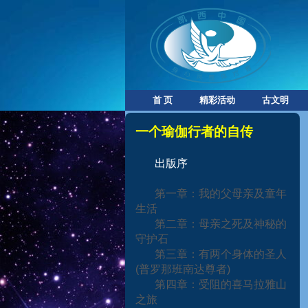
首 页
精彩活动
古文明
一个瑜伽行者的自传
出版序
第一章：我的父母亲及童年
生活
第二章：母亲之死及神秘的
守护石
第三章：有两个身体的圣人
(
普罗那班南达尊者
)
第四章：受阻的喜马拉雅山
之旅