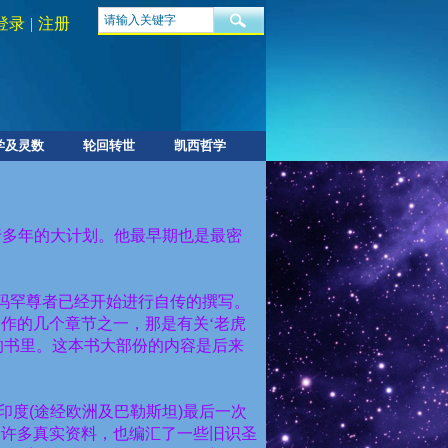
登录
|
注册
学及灵数
轮回转世
凯西哲学
行多年的大计划。他最早期也是最密
玛罕尊者已经开始进行自传的撰写。
作的几个章节之一，那是有关‘老虎
的书里。这本书大部份的内容是后来
印度
(
途经欧洲及巴勒斯坦
)
最后一次
了许多真实资料，也编汇了一些旧识圣